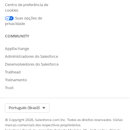
Sincronizar configurações do processador
.
Centro de preferência de
Selecione as opções de processamento e insira várias
cookies
tentativas de repetição para atender às suas necessidades
Suas opções de
de negócios.
privacidade
CONFIGURAÇÃO
DESCRIÇÃO
VALOR
RECOMENDADO
COMMUNITY
Otimizar o
Agrupe
Selecionado
desempenho
automaticament
AppExchange
agrupando itens
e os itens da
Administradores do Salesforce
transação por
pedido em uma
Desenvolvedores do Salesforce
única transação.
Trailhead
Quando
ativados, os itens
Treinamento
da transação
Trust
que
compartilham os
mesmos valores
de Operação e
Select Org
Português (Brasil)
Tipo de objeto
recebem um
© Copyright 2026, Salesforce.com Inc. Todos os direitos reservados. Várias
valor de campo
marcas comerciais dos respectivos proprietários.
de Pedido