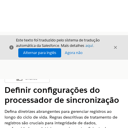
Este texto foi traduzido pelo sistema de tradução
automática da Salesforce. Mais detalhes
aqui
.
Fechar
Fecha
Fechar
Alternar para inglês
Agora não
Índice
Mostrar índice
Definir configurações do
processador de sincronização
Defina diretrizes abrangentes para gerenciar registros ao
longo do ciclo de vida. Regras descritivas de tratamento de
registros são cruciais para integridade de dados,