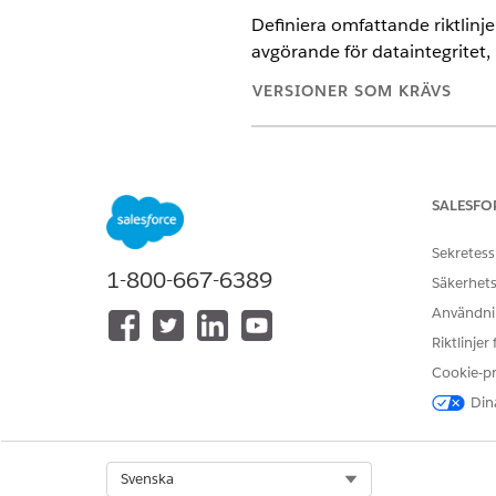
Definiera omfattande riktlinje
avgörande för dataintegritet, 
VERSIONER SOM KRÄVS
Tillgängliga i: Lightning Experi
Tillgängliga i:
Enterprise
och
Un
paketet Life Sciences Kundeng
SALESFO
Sekretess
1-800-667-6389
Säkerhets
Hantera inställningar för synkro
Användnin
Sök fram och öppna
Life Sci
Riktlinjer
Välj
Synkronisering
och välj 
Cookie-p
Välj bearbetningsalternativ o
Dina
INSTÄLLNING
Optimera prestanda genom 
objekt
Select Org
Svenska