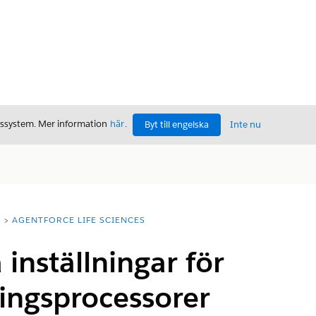
gssystem. Mer information
här
.
Byt till engelska
Inte nu
T
AGENTFORCE LIFE SCIENCES
 inställningar för
ingsprocessorer