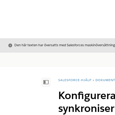
Stäng
Den här texten har översatts med Salesforces maskinöversättnin
SALESFORCE-HJÄLP
DOKUMEN
Du är här:
Visa innehållsförteckning
Konfigurera
synkroniser