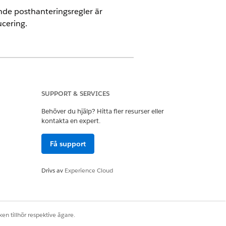
ande posthanteringsregler är
ucering.
ndengagemang och det hanterade
SUPPORT & SERVICES
Behöver du hjälp? Hitta fler resurser eller
kontakta en expert.
etenskap
Få support
Drivs av
Experience Cloud
.
OMMENDERAT VÄRDE
erat
en tillhör respektive ägare.