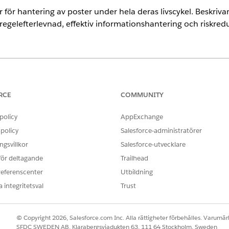
r för hantering av poster under hela deras livscykel. Beskriv
regelefterlevnad, effektiv informationshantering och riskred
ence
limited
Editions med tilläggslicensen Life Sciences Cloud för ku
agemang.
RCE
COMMUNITY
policy
AppExchange
ANVÄNDARBEHÖRIGHETER SOM KRÄVS FÖR ATT
policy
Salesforce-administratörer
niseringsprocessorer:
Kommersiell admin för biov
gsvillkor
Salesforce-utvecklare
ences Commercial
i Appstartaren och välj sedan
Admin Console
.
 för deltagande
Trailhead
sedan
Inställningar för synkroniseringsprocessor
.
referenscenter
Utbildning
ch ange ett antal försök igen för att uppfylla dina verksamhetsbehov
 integritetsval
Trust
BESKRIVNING
REK
att gruppera
Gruppera automatiskt transaktionsobjekt
Mark
© Copyright 2026, Salesforce.com Inc. Alla rättigheter förbehålles. Varumärk
efter order inom en enskild transaktion.
SFDC SWEDEN AB, Klarabergsviadukten 63, 111 64 Stockholm, Sweden