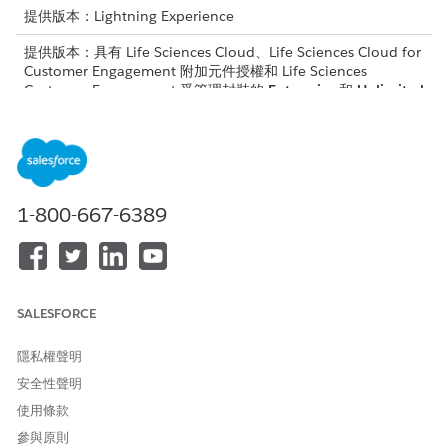
提供版本：Lightning Experience
提供版本：具有 Life Sciences Cloud、Life Sciences Cloud for
Customer Engagement 附加元件授權和 Life Sciences
Customer Engagement 受管理封裝的
Enterprise
和
Unlimited
Edition。
需要的使用者權限
管理同步化處理器設定:
Life Sciences 商業管理員
1-800-667-6389
進入 App Launcher,尋找並選取「
Life Sciences
Commercial
」,然後選取「
管理員主控台
」。
選取「
同步化
」,然後選取「
同步化處理器設定
」。
選取處理選項,並輸入數個重試嘗試以符合您的業務需求。
SALESFORCE
設定
描述
建議值
隱私權聲明
透過分組項目最佳
在單一交易中依訂
已選取
化效能
單自動將交易項目
安全性聲明
分組。啟用時,共
使用條款
用相同「作業」和
「物件類型」值的
參與原則