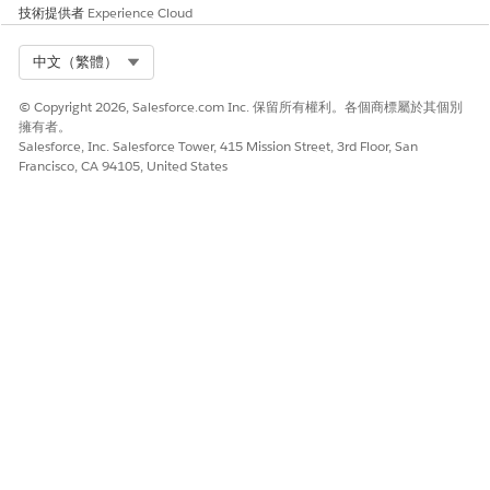
次數。
技術提供者
Experience Cloud
儲存您的工作。
Select Org
中文（繁體）
若要將變更推送至 Life Sciences Cloud 行動應用程式,請建立
中繼資料快取。
© Copyright 2026, Salesforce.com Inc. 保留所有權利。各個商標屬於其個別
擁有者。
Salesforce, Inc. Salesforce Tower, 415 Mission Street, 3rd Floor, San
另請參照：
Francisco, CA 94105, United States
建立中繼資料快取
此文章是否解決您的問題？
請讓我們知道，以便我們改進！
是
否