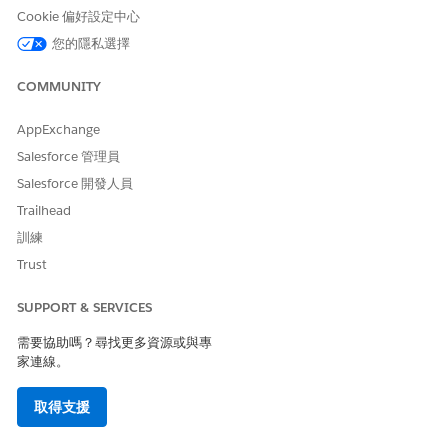
交易項目會收到相
Cookie 偏好設定中心
同的「訂單」欄位
您的隱私選擇
值。具有相同訂單
值的項目會一起處
理為單一批次,進
COMMUNITY
而減少 SOQL 查詢
數目。
AppExchange
Salesforce 管理員
取消已刪除記錄的
自動取消嘗試刪除
已選取
同步化
先前已刪除記錄的
Salesforce 開發人員
交易。
Trailhead
找不到記錄時取消
自動取消嘗試更新
已選取
訓練
同步化
不存在記錄的交
Trust
易。
針對鎖定的列重試
如果發生「無法鎖
已選取
SUPPORT & SERVICES
同步化
定列」錯誤,請自
需要協助嗎？尋找更多資源或與專
動重試同步化交
家連線。
易。請繼續重試,
直到交易成功或發
生其他錯誤為止。
取得支援
重試嘗試次數
交易失敗時的重試
3