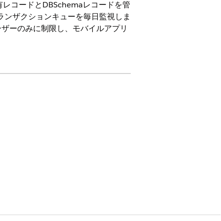
共有レコードとDBSchemaレコードを管
、トランザクションキューを毎日監視しま
ーザーのみに制限し、モバイルアプリ
ン ライセンス、Life Sciences Customer
うに事前設定されたオブジェクトがいくつか
た DBSchema 設定があります。
の [オブジェクトメタデータキャッシ
付けられた DBSchema レコード