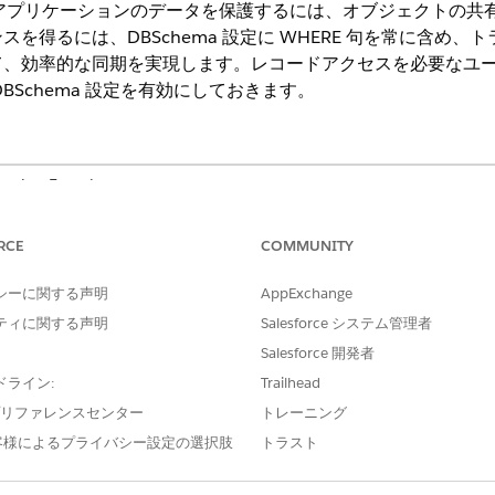
udモバイル アプリケーションのデータを保護するには、オブジェクトの
を得るには、DBSchema 設定に WHERE 句を常に含め
て、効率的な同期を実現します。レコードアクセスを必要なユ
BSchema 設定を有効にしておきます。
ng Experience
s Cloud、Life Sciences Cloud for Customer Engagementアドオ
付属する
Enterprise
Editionおよび
Unlimited
Edition。
RCE
COMMUNITY
シーに関する声明
AppExchange
ティに関する声明
Salesforce システム管理者
oudには、データをモバイル アプリケーションにダウンロードするよ
Salesforce 開発者
は、有効で名前が DbSchema_ というプレフィックスの付い
ドライン:
Trailhead
ールの [モバイル] タイルからアクセスし、左ナビゲーション
e プリファレンスセンター
トレーニング
。特定のオブジェクトのデータを転送する必要がない場合は、関連
客様によるプライバシー設定の選択肢
トラスト