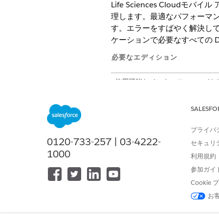
Life Sciences Clo
理します。最適なパフォーマンス
す。エラーをすばやく解決し
ケーションで必要なすべての D
必要なエディション
使用可能なインターフェース: Lightni
使用可能なエディション: Life Science
Engagement管理パッケージが
SALESFO
プライバ
オブジェクトとセキュリティ
0120-733-257 | 03-4222-
セキュリ
1000
Life Sciences Cl
利用規約
含まれています。各オブジェクトに
参加ガイ
これらの設定には、管理コンソ
Cooki
ュ設定] からアクセスできます
お
で [有効] を選択解除します。