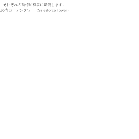
されるオブジェクトの共有設定を定義しま
d. それぞれの商標は、それぞれの商標所有者に帰属します。
ーデンタワー（Salesforce Tower）
1 日以上ないことを確認します。ユー
e Sciences Cloudモバイ
するように指示します。
のロック、処理のタイムアウト、ヒー
大規模ではないためにガバナ制限に達
タベース入力規則は UI ロジック
ラーが発生して待機中のままになると、
はい
いいえ