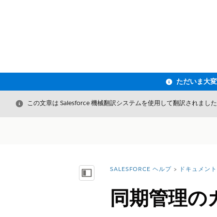
閉じる
この文章は Salesforce 機械翻訳システムを使用して翻訳されまし
SALESFORCE ヘルプ
ドキュメント
詳細情報:
目次を表示
同期管理の