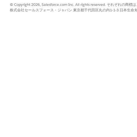
は、モバイルデバイスから Salesforce に定期的に同期
© Copyright 2026, Salesforce.com Inc. All rights reserve
株式会社セールスフォース・ジャパン 東京都千代田区丸の内1-1-3 日本生命丸の内ガ
ョンキューを毎日確認し、[新規] 状況のトランザクションが 
期間[新規]のままになっている場合は、ユーザーに問い合わせて、Lif
ンから[Sync Database]を選択して完全手動同期を実行
、詳細なエラー分析が必要です。一般的な原因には、レコード
制限の例外などがあります。これらの問題は、高負荷やコードが
力規則によってさらにエラーが発生する可能性があります。デー
性や null 以外の制約が含まれます。トランザクションでエ
ョンは [新規] 状況になります。
?