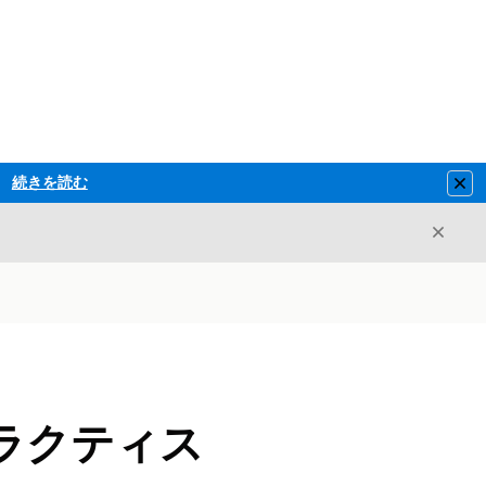
続きを読む
Clo
閉じ
閉じる
ラクティス