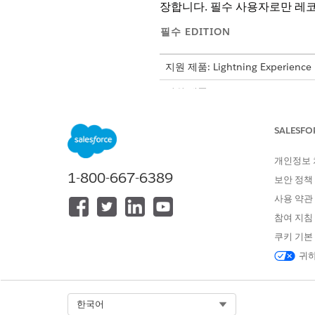
장합니다. 필수 사용자로만 레코
필수 EDITION
지원 제품: Lightning Experience
지원 제품: Life Sciences Cloud,
형 패키지가 포함된
Enterprise
및
SALESFO
개체 및 보안
개인정보
Life Sciences Cloud
1-800-667-6389
보안 정책
고 접두사: DbSchema_. 
사용 약관
수 있습니다. 특정 개체에 대한
참여 지침
데이터 보안을 강화하려면 모바일
쿠키 기본
귀하
일일 모니터링
관리자 콘솔에서 트랜잭션 대기
Select Org
한국어
이 연장 기간 동안 새 상태로 유지