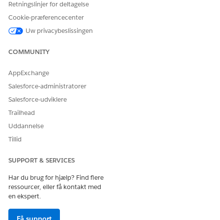
Retningslinjer for deltagelse
Åbn forløbsskabelonen Synkroniseringsprocessor
Cookie-præferencecenter
Scheduler.
I Flow Builder skal du vælge
Gem som nyt forløb
.
Uw privacybeslissingen
Angiv en forløbsbetegnelse og en beskrivelse.
Gem og aktiver forløbet.
COMMUNITY
AppExchange
Salesforce-administratorer
LØSTE DENNE ARTIKEL DIT PROBLEM?
Salesforce-udviklere
Giv os besked, så vi kan forbedre os!
Trailhead
Ja
Nej
Uddannelse
Tillid
SUPPORT & SERVICES
Har du brug for hjælp? Find flere
ressourcer, eller få kontakt med
en ekspert.
Få support