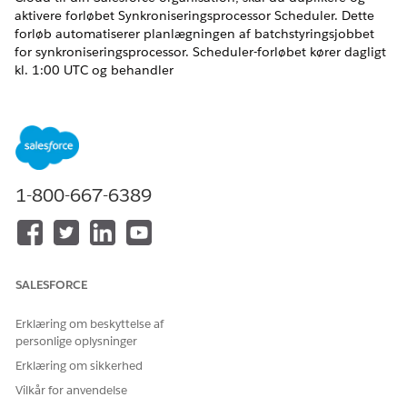
aktivere forløbet Synkroniseringsprocessor Scheduler. Dette
forløb automatiserer planlægningen af batchstyringsjobbet
for synkroniseringsprocessor. Scheduler-forløbet kører dagligt
kl. 1:00 UTC og behandler
enhedssynkroniseringstransaktionsregistreringer fra de sidste
60 dage.
EDITIONSHEADING
Tilgængelig i: Lightning Experience
1-800-667-6389
Tilgængelig i:
Enterprise
og
Unlimited
Edition med Life
Sciences Cloud, Life Sciences Cloud for Customer
Engagement-tilføjelsesprogramlicens og den
administrerede pakke Life Sciences Customer Engagement.
SALESFORCE
BRUGERTILLADELSER PÅKRÆVET
Erklæring om beskyttelse af
Hvis du vil aktivere eller
Administrer forløb
personlige oplysninger
deaktivere et forløb:
Erklæring om sikkerhed
Skriv
i feltet Find hurtigt i Opsætning, og vælg
Forløb
Vilkår for anvendelse
derefter
Forløb
.