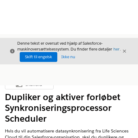
Denne tekst er oversat ved hjælp af Salesforce-
maskinoversættelsessystem. Du finder flere detaljer
her
.
Luk
Luk
Luk
Skift til engelsk
Ikke nu
Indhold
Vis indholdsfortegnelse
Dupliker og aktiver forløbet
Synkroniseringsprocessor
Scheduler
Hvis du vil automatisere datasynkronisering fra Life Sciences
Cloud til din Salesforce-organisation, skal du duplikere og