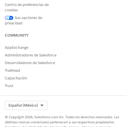
Centro de preferencias de
y luego seleccione
Flujos
.
Flujos
cookies
Abra la plantilla de flujo Programador de procesador de
sincronización.
Sus opciones de
privacidad
En Flow Builder, seleccione
Guardar como nuevo flujo
.
Ingrese una etiqueta de flujo y una descripción.
Guarde y active el flujo.
COMMUNITY
AppExchange
Administradores de Salesforce
¿RESOLVIÓ ESTE ARTÍCULO SU PROBLEMA?
Desarrolladores de Salesforce
¡Háganos saber cómo podemos mejorar!
Trailhead
Sí
No
Capacitación
Trust
Select Org
Español (México)
© Copyright 2026, Salesforce.com Inc. Todos los derechos reservados. Las
distintas marcas comerciales pertenecen a sus respectivos propietarios.