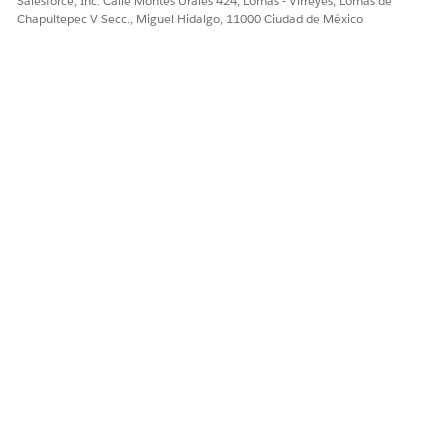
Salesforce, Inc. Calle Montes Urales 424, Lomas - Virreyes, Lomas de
Chapultepec V Secc., Miguel Hidalgo, 11000 Ciudad de México