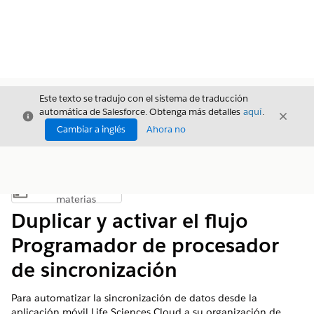
Este texto se tradujo con el sistema de traducción
automática de Salesforce. Obtenga más detalles
aquí
.
Cerrar
Cerrar
Cerrar
Cambiar a inglés
Ahora no
Índice de
Mostrar índice de materias
materias
Duplicar y activar el flujo
Programador de procesador
de sincronización
Para automatizar la sincronización de datos desde la
aplicación móvil Life Sciences Cloud a su organización de