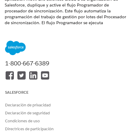
Salesforce, duplique y active el flujo Programador de
procesador de sincronización. Este flujo automatiza la
programación del trabajo de gestión por lotes del Procesador
de sincronización. El flujo Programador se ejecuta
diariamente a la 1:00 AM UTC, procesando registros de
Transacción de sincronización de dispositivo de los últimos
60 días.
EDICIONES NECESARIAS
1-800-667-6389
Disponible en: Lightning Experience
Disponible en: Ediciones
Enterprise
y
Unlimited
con
licencia complementaria Life Sciences Cloud, Life Sciences
Cloud para Customer Engagement y el paquete gestionado
Life Sciences Customer Engagement.
SALESFORCE
PERMISOS DE USUARIO NECESARIOS
Declaración de privacidad
Declaración de seguridad
Para activar o desactivar un
Gestionar flujos
flujo:
Condiciones de uso
Directrices de participación
En Configuración, en el cuadro Búsqueda rápida, ingrese