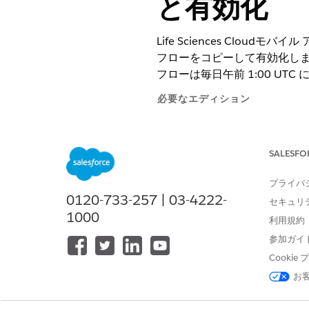
と有効化
Life Sciences Cloudモ
フローをコピーして有効化しま
フローは毎日午前 1:00 U
必要なエディション
使用可能なインターフェース: Lightni
SALESFO
使用可能なエディション: Life Science
Engagement管理パッケージが
プライバ
0120-733-257 | 03-4222-
セキュリ
1000
利用規約
フローを有効化または無効化する
参加ガイ
[設定] の [クイック検索] ボッ
Cooki
[Sync Processor Sch
お
Flow Builder で、[
新規フロー
フローの表示ラベルと説明を入