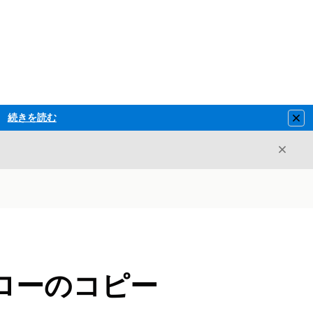
続きを読む
Clo
閉じ
閉じる
ローのコピー