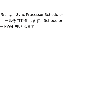
Sync Processor Scheduler
ルを自動化します。Scheduler
レコードが処理されます。
ン ライセンス、Life Sciences Customer