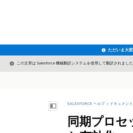
閉じる
この文章は Salesforce 機械翻訳システムを使用して翻訳されまし
SALESFORCE ヘルプ
ドキュメント
詳細情報:
目次を表示
同期プロセ