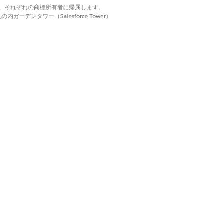
d. それぞれの商標は、それぞれの商標所有者に帰属します。
ーデンタワー（Salesforce Tower）
はい
いいえ