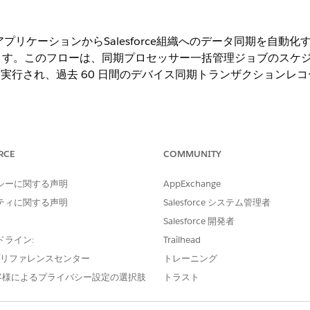
バイル アプリケーションからSalesforce組織へのデータ同期を自動化するには、
す。このフローは、同期プロセッサー一括管理ジョブのスケジュー
TC に実行され、過去 60 日間のデバイス同期トランザクション
ng Experience
RCE
COMMUNITY
s Cloud、Life Sciences Cloud for Customer Engagementアドオ
付属する
Enterprise
Editionおよび
Unlimited
Edition。
シーに関する声明
AppExchange
ティに関する声明
Salesforce システム管理者
必要なユーザー権限
Salesforce 開発者
「フローの管理」
ドライン:
Trailhead
クスに
と入力し、
[フロー]
を選択します。
e プリファレンスセンター
「フロー」
トレーニング
eduler (同期プロセッサースケジューラー)] フローテンプレートを開きます。
客様によるプライバシー設定の選択肢
トラスト
として保存] を選択します。
力します。