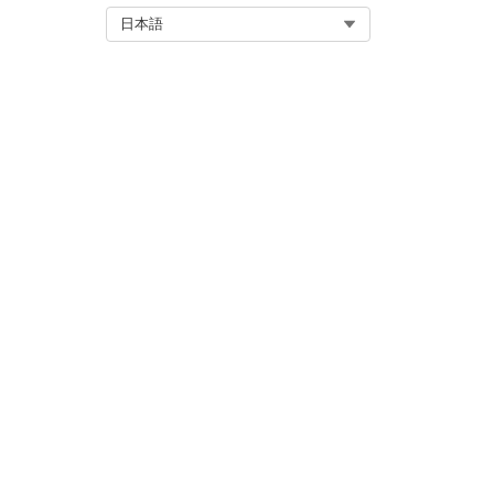
フローを保存して有効化します
Select Org
日本語
この記事で問題は解決されましたか
ご意見をお待ちしております。