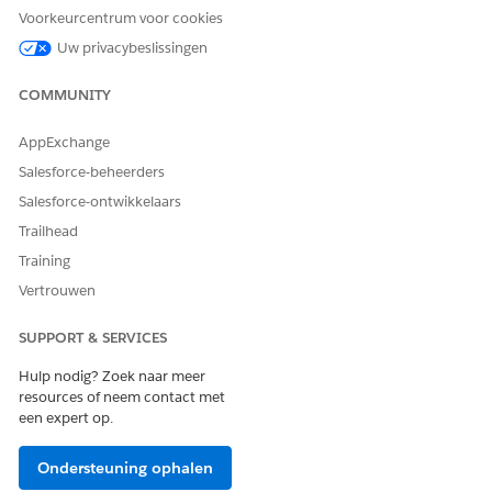
Open de stroomsjabloon Synchronisatieprocessorplanner.
Voorkeurcentrum voor cookies
Selecteer in Flow Builder
Opslaan als nieuwe stroom
.
Geef een stroomlabel en een beschrijving op.
Uw privacybeslissingen
Sla de stroom op en activeer deze.
COMMUNITY
AppExchange
HEEFT DIT ARTIKEL UW PROBLEEM OPGELOST?
Salesforce-beheerders
Laat ons weten wat we kunnen doen om te verbeteren!
Salesforce-ontwikkelaars
Ja
Nee
Trailhead
Training
Vertrouwen
SUPPORT & SERVICES
Hulp nodig? Zoek naar meer
resources of neem contact met
een expert op.
Ondersteuning ophalen