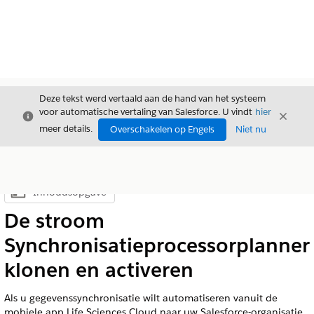
Deze tekst werd vertaald aan de hand van het systeem
voor automatische vertaling van Salesforce. U vindt
hier
Sluiten
Sluite
Sluiten
meer details.
Overschakelen op Engels
Niet nu
Inhoudsopgave
Inhoudsopgave weergeven
De stroom
Synchronisatieprocessorplanner
klonen en activeren
Als u gegevenssynchronisatie wilt automatiseren vanuit de
mobiele app Life Sciences Cloud naar uw Salesforce-organisatie,