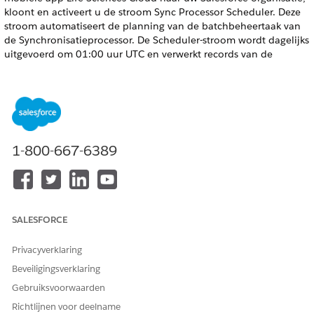
kloont en activeert u de stroom Sync Processor Scheduler. Deze
stroom automatiseert de planning van de batchbeheertaak van
de Synchronisatieprocessor. De Scheduler-stroom wordt dagelijks
uitgevoerd om 01:00 uur UTC en verwerkt records van de
afgelopen 60 dagen van Apparaatsynchronisatietransacties.
VEREISTE EDITIONS
Beschikbaar in: Lightning Experience
1-800-667-6389
Beschikbaar in:
Enterprise
en
Unlimited
Edition met Life
Sciences Cloud, Life Sciences Cloud voor Customer
Engagement Add-on-licentie en het beheerde pakket Life
Sciences Customer Engagement.
SALESFORCE
BENODIGDE GEBRUIKERSMACHTIGINGEN
Een stroom activeren of
Stroom beheren
Privacyverklaring
deactiveren:
Beveiligingsverklaring
Geef vanuit Set-up
op in het vak Snel zoeken en
Stromen
Gebruiksvoorwaarden
selecteer vervolgens
Stromen
.
Richtlijnen voor deelname