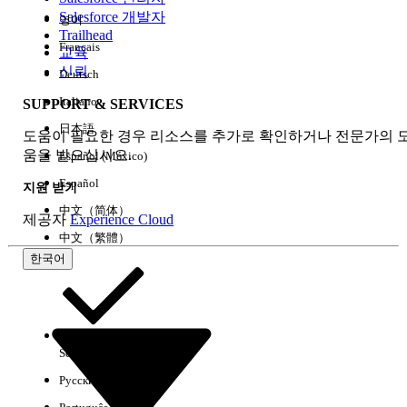
Salesforce 개발자
영어
경험
Trailhead
Français
교육
신뢰
Deutsch
Italiano
SUPPORT & SERVICES
모두 지우기
완료
日本語
도움이 필요한 경우 리소스를 추가로 확인하거나 전문가의 
움을 받으십시오.
Español (México)
Español
지원 받기
中文（简体）
제공자
Experience Cloud
中文（繁體）
한국어
Select Org
한국어
Русский
결과 없음