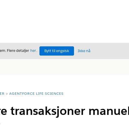
m. Flere detaljer
her
.
Bytt til engelsk
Ikke nå
ER
AGENTFORCE LIFE SCIENCES
re transaksjoner manuel
t