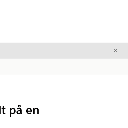
Avslut
Avslutt
t på en