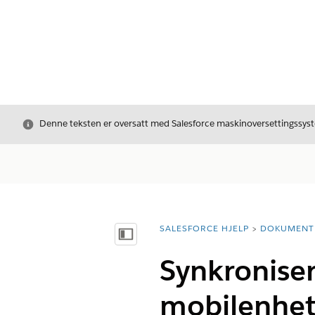
Avslutt
Denne teksten er oversatt med Salesforce maskinoversettingssyste
SALESFORCE HJELP
DOKUMENT
Du er her:
Vis innholdsfortegnelse
Synkronise
mobilenhe