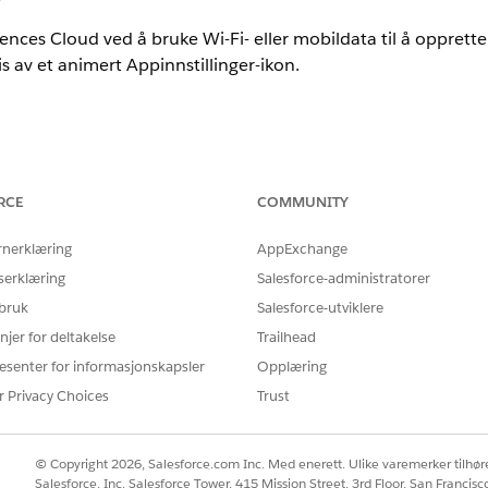
ciences Cloud ved å bruke Wi-Fi- eller mobildata til å opprett
 av et animert Appinnstillinger-ikon.
nce
mited
Edition med Life Sciences Cloud, Life Sciences Cloud for Cus
RCE
COMMUNITY
 Sciences Customer Engagement.
rnerklæring
AppExchange
sering går du til Appinnstillinger og velger Synkroniser data
serklæring
Salesforce-administratorer
, og du kan velge å
kjøre i forhånd
for å prioritere den manue
 bruk
Salesforce-utviklere
kjører og synkroniseringsfremdriftslinjen er aktivert i appin
njer for deltakelse
Trailhead
tusen.
esenter for informasjonskapsler
Opplæring
r Privacy Choices
Trust
Å LØSE PROBLEMET DITT?
© Copyright 2026, Salesforce.com Inc. Med enerett. Ulike varemerker tilhøre
rbedre!
Salesforce, Inc. Salesforce Tower, 415 Mission Street, 3rd Floor, San Francis