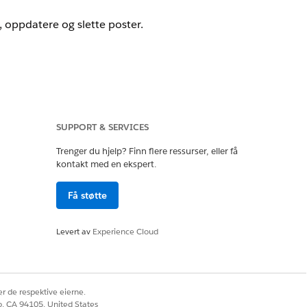
e, oppdatere og slette poster.
tomer Engagement-tilleggslisensen og
SUPPORT & SERVICES
Trenger du hjelp? Finn flere ressurser, eller få
base. Hvis bakgrunnssynkronisering
kontakt med en ekspert.
lle prosessen.
Få støtte
nstillingene, viser appen den
Levert av
Experience Cloud
Ja
Nei
r de respektive eierne.
co, CA 94105, United States