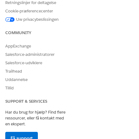
Retningslinjer for deltagelse
der foretog transaktionen.
Cookie-præferencecenter
Transaktioner på administratorkonsollen har flere mulige
Uw privacybeslissingen
statusser.
COMMUNITY
STATUS
BESKRIVELSE
Ny(t)
Transaktionen er i
AppExchange
behandlingskøen.
Salesforce-administratorer
Prøv igen
Transaktionen sættes i kø til
Salesforce-udviklere
et efterfølgende
Trailhead
behandlingsforsøg.
Uddannelse
Gennemført
Transaktionen blev
behandlet korrekt.
Tillid
Mislykkedes
Transaktionen stødte på en
SUPPORT & SERVICES
fejl, og behandling
mislykkedes.
Har du brug for hjælp? Find flere
ressourcer, eller få kontakt med
Canceled (Annulleret)
Transaktionen blev
en ekspert.
annulleret.
Få support
En grøn succesbetegnelse angiver vellykkede transaktioner.