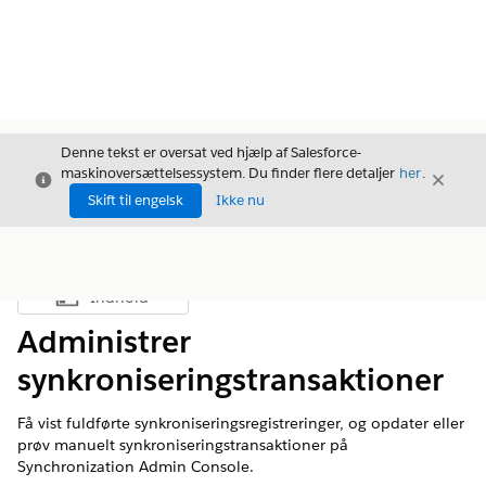
Denne tekst er oversat ved hjælp af Salesforce-
maskinoversættelsessystem. Du finder flere detaljer
her
.
Luk
Luk
Luk
Skift til engelsk
Ikke nu
Indhold
Vis indholdsfortegnelse
Administrer
synkroniseringstransaktioner
Få vist fuldførte synkroniseringsregistreringer, og opdater eller
prøv manuelt synkroniseringstransaktioner på
Synchronization Admin Console.