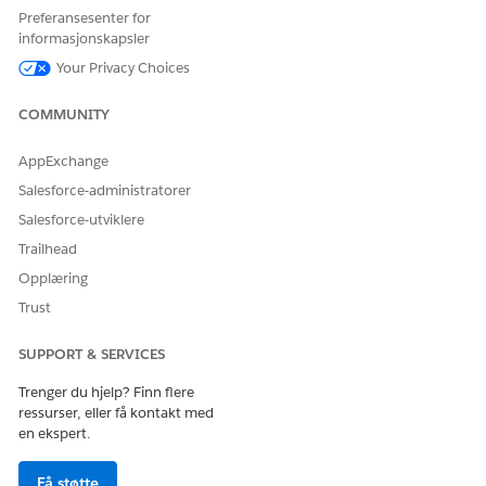
eller mislykket), transaksjonsnavnet, post-IDen, perioden og
Preferansesenter for
brukeren som utførte transaksjonen.
informasjonskapsler
Transaksjoner i Administrator-konsollen har flere mulige
Your Privacy Choices
statuser.
COMMUNITY
STATUS
BESKRIVELSE
AppExchange
Ny
Transaksjonen er i
behandlingskøen.
Salesforce-administratorer
Salesforce-utviklere
Prøv på nytt
Transaksjonen legges i kø for
et etterfølgende
Trailhead
behandlingsforsøk.
Opplæring
Vellykket
Transaksjonen ble riktig
Trust
behandlet.
SUPPORT & SERVICES
Mislykket
Transaksjonen støttet på en
feil og behandlingen
Trenger du hjelp? Finn flere
mislyktes.
ressurser, eller få kontakt med
en ekspert.
Avbrutt
Transaksjonen ble kansellert.
En grønn Vellykket-etikett angir vellykkede transaksjoner. Velg
Få støtte