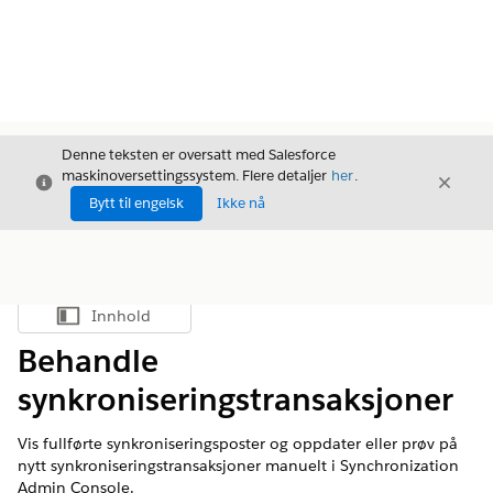
Denne teksten er oversatt med Salesforce
maskinoversettingssystem. Flere detaljer
her
.
Avslutt
Avslut
Avslutt
Bytt til engelsk
Ikke nå
Innhold
Vis innholdsfortegnelse
Behandle
synkroniseringstransaksjoner
Vis fullførte synkroniseringsposter og oppdater eller prøv på
nytt synkroniseringstransaksjoner manuelt i Synchronization
Admin Console.