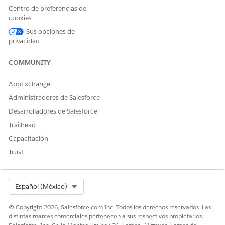
En Configuración, en el cuadro Búsqueda rápida, busque
Centro de preferencias de
y seleccione
Perfiles
.
cookies
Seleccione un perfil y luego haga clic en
Duplicar
.
Sus opciones de
Ingrese un nombre para el nuevo perfil y luego haga clic
privacidad
en
Guardar
.
Configure el nuevo perfil según los requisitos de su
COMMUNITY
organización y guarde sus cambios.
AppExchange
Administradores de Salesforce
¿RESOLVIÓ ESTE ARTÍCULO SU PROBLEMA?
Desarrolladores de Salesforce
¡Háganos saber cómo podemos mejorar!
Trailhead
Capacitación
Sí
No
Trust
Select Org
Español (México)
© Copyright 2026, Salesforce.com Inc. Todos los derechos reservados. Las
distintas marcas comerciales pertenecen a sus respectivos propietarios.