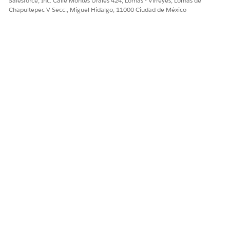
Salesforce, Inc. Calle Montes Urales 424, Lomas - Virreyes, Lomas de
Chapultepec V Secc., Miguel Hidalgo, 11000 Ciudad de México