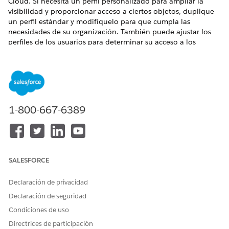
Cloud. Si necesita un perfil personalizado para ampliar la
visibilidad y proporcionar acceso a ciertos objetos, duplique
un perfil estándar y modifíquelo para que cumpla las
necesidades de su organización. También puede ajustar los
perfiles de los usuarios para determinar su acceso a los
campos.
EDICIONES NECESARIAS
Disponible en: Lightning Experience
1-800-667-6389
Disponible en:
Enterprise
Edition y
Unlimited
Edition con
Life Sciences Cloud
SALESFORCE
Cuando configura ciertas funciones como Gestión de
Declaración de privacidad
NOTA
terapias avanzadas, encontrará tareas para crear perfiles
Declaración de seguridad
específicos para usuarios de esas funciones.
Condiciones de uso
Directrices de participación