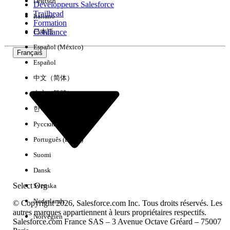
Deutsch
Développeurs Salesforce
Trailhead
Italiano
Expérience
Formation
Confiance
日本語
Español (México)
Français
Español
Effacer tout
Terminé
中文（简体）
中文（繁體）
한국어
Русский
Português (Brasil)
Suomi
Dansk
Select Org
Svenska
Nederlands
© Copyright 2026, Salesforce.com Inc. Tous droits réservés. Les
autres marques appartiennent à leurs propriétaires respectifs.
Norvégien
Salesforce.com France SAS – 3 Avenue Octave Gréard – 75007
Aucun résultat