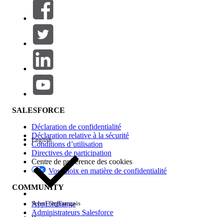
Filtres (0)
SÉLECTIONNER DES FILTRES
Ajouter
Gamme de produits
Impact des fonctionnalités
SALESFORCE
Déclaration de confidentialité
Déclaration relative à la sécurité
English
Conditions d’utilisation
Directives de participation
Centre de préférence des cookies
Vos choix en matière de confidentialité
Edition
COMMUNITY
AppExchange
Select Org
Français
Administrateurs Salesforce