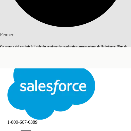
Rechercher
Fermer
Ce texte a été traduit à l’aide du système de traduction automatique de Salesforce. Plus de
Basculer vers la page en anglais
détails, consultez <
cette page
.
Pas maintenant
Fermer
Fermer
1-800-667-6389