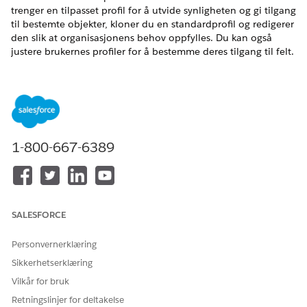
trenger en tilpasset profil for å utvide synligheten og gi tilgang
til bestemte objekter, kloner du en standardprofil og redigerer
den slik at organisasjonens behov oppfylles. Du kan også
justere brukernes profiler for å bestemme deres tilgang til felt.
NØDVENDIGE UTGAVER
Tilgjengelig i Lightning Experience
Tilgjengelig i
Enterprise
og
Unlimited
Edition med Life
Sciences Cloud
1-800-667-6389
SALESFORCE
Når du konfigurerer bestemte funksjoner, som
MERK
Avansert behandlingsbehandling, støter du på oppgaver
Personvernerklæring
for å opprette bestemte profiler for brukere av disse
Sikkerhetserklæring
funksjonene.
Vilkår for bruk
Retningslinjer for deltakelse
Søk etter og velg
Profile
i Hurtigsøk-feltet i Oppsett.