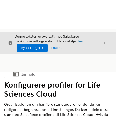
Denne teksten er oversatt med Salesforce
maskinoversettingssystem. Flere detaljer
her
.
Avslutt
Avslut
Avslutt
Bytt til engelsk
Ikke nå
Innhold
Vis innholdsfortegnelse
Konfigurere profiler for Life
Sciences Cloud
Organisasjonen din har flere standardprofiler der du kan
redigere et begrenset antall innstillinger. Du kan tildele disse
standard Salesforce-profilene til Life Sciences Cloud. Hvis du