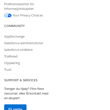
Preferansesenter for
Velg en profil, og klikk deretter på
Klone
.
informasjonskapsler
Skriv inn et navn på den nye profilen, og klikk deretter på
Lagre
.
Your Privacy Choices
Konfigurer den nye profilen i henhold til organisasjonens
krav, og lagre endringene.
COMMUNITY
AppExchange
Salesforce-administratorer
HJALP DENNE ARTIKKELEN MED Å LØSE PROBLEMET DITT?
Salesforce-utviklere
La oss få vite det slik at vi kan forbedre!
Trailhead
Ja
Nei
Opplæring
Trust
SUPPORT & SERVICES
Trenger du hjelp? Finn flere
ressurser, eller få kontakt med
en ekspert.
Få støtte