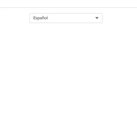
Select Org
Español