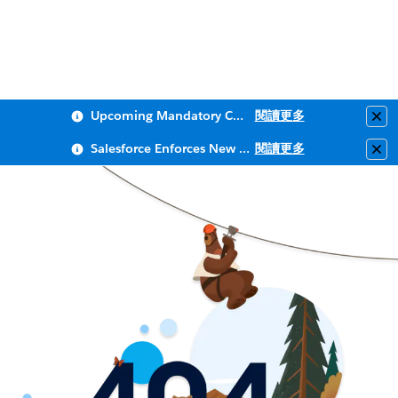
Upcoming Mandatory Changes to Public Key Infrastructure (PKI)
閱讀更多
Clo
Salesforce Enforces New Security Requirements in Summer 2026
閱讀更多
Clo