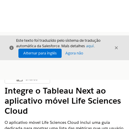
Este texto foi traduzido pelo sistema de tradução
automática da Salesforce. Mais detalhes
aqui
.
Fechar
Fecha
Fechar
Alternar para inglês
Agora não
Índice
Mostrar índice
Integre o Tableau Next ao
aplicativo móvel Life Sciences
Cloud
O aplicativo móvel Life Sciences Cloud inclui uma guia
dedicada para mostrar uma lista das métricas que um usuário