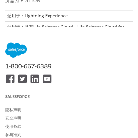
所需的 EDITION
适用于：Lightning Experience
适用于：具有Life Sciences Cloud、Life Sciences Cloud for
Customer Engagement加载项许可证和Life Sciences
Customer Engagement受管软件包的
Enterprise
和
Unlimited
Edition。
所需用户权限
1-800-667-6389
要使用管理员控制台：
生命科学商业管理员权限集
Tableau Next 是一个可组合的 AI 分析平台，可将任何类型的数据
转化为可操作的见解。Tableau Next 取决于 Data 360 和 Data
360 语义层。使用 Data 360 或 Tableau Next，以设计和使用
SALESFORCE
Tableau Next 使用的语义模型。在 Data 360 和 Tableau Next 中
执行所有设置，以便用户在 Life Sciences Cloud 移动应用程序中
隐私声明
查看度量。您可以将度量基于 Salesforce 在 Data 360 中拥有的标
安全声明
准数据对象，也可以构建自定义 DLO/DMO。
使用条款
另请参阅：
参与准则