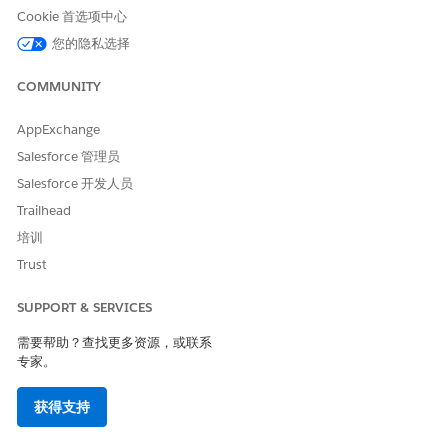
Tableau Next
Cookie 首选项中心
为 Tableau Next 设置 Data 360
您的隐私选择
随时了解 ‌Tableau Next Mobile 概览
COMMUNITY
为用户度量设置专用选项卡
AppExchange
使用管理员控制台中的移动 UI 设置磁贴，为移动应用程序中的用户
度量设置选项卡。
Salesforce 管理员
Salesforce 开发人员
从应用程序启动程序中，查找并选择
管理员控制台
。
选择
移动
，然后选择
UI 设置
。
Trailhead
单击
新建
。
培训
对于标签，输入选项卡的显示名称。例如，输入
或
Tableau
Trust
。
Tableau Next
对于名称，输入选项卡的唯一 API 名称。此移动应用程序不使
SUPPORT & SERVICES
用此设置。
对于移动 UI 类型，选择
选项卡
。
需要帮助？查找更多资源，或联系
对于选项卡名称，输入导航选项卡名称和页面标题的值。例如，
专家。
输入
。您也可以输入页面的副标题。例如，输入
测试 Tableau
。选项卡名称是移动应用程序查找相关自定义标签以
关注的度量
获得支持
呈现翻译的关键元数据。
选择要分配此自定义选项卡的简档。