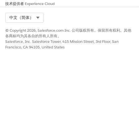
选择
启用
，使选项卡在移动应用程序中可用。
技术提供者
Experience Cloud
保存更改。
Select Org
中文（简体）
以下是填写的 UI 设置的示例。
© Copyright 2026, Salesforce.com Inc. 公司版权所有。保留所有权利。其他
各商标均为其各自的所有人所有。
Salesforce, Inc. Salesforce Tower, 415 Mission Street, 3rd Floor, San
Francisco, CA 94105, United States
以下是示例在移动应用程序中的显示方式。
为多语言部署创建自定义标签
为多语言部署使用自定义标签。为导航选项卡名称、品牌化标题和
小标题创建自定义标签。对于单语言部署，在“UI 设置”页面的“标
签”字段中输入所有用户的语言的硬编码值。