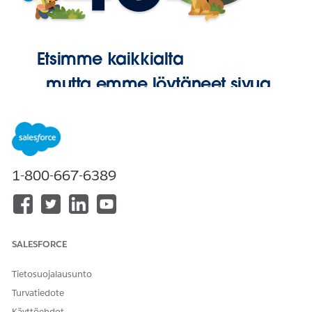
Etsimme kaikkialta
, mutta emme löytäneet sivua.
Palaa
aloitussivulle
1-800-667-6389
SALESFORCE
Tietosuojalausunto
Turvatiedote
Käyttöehdot