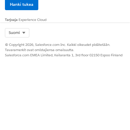
Hanki tukea
Tarjoaja
Experience Cloud
Select Org
Suomi
© Copyright 2026, Salesforce.com Inc. Kaikki oikeudet pidätetään.
Tavaramerkit ovat omistajiensa omaisuutta.
Salesforce.com EMEA Limited, Keilaranta 1, 3rd floor 02150 Espoo Finland