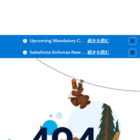
Upcoming Mandatory Changes to Public Key Infrastructure (PKI)
続きを読む
Clo
Salesforce Enforces New Security Requirements in Summer 2026
続きを読む
Clo