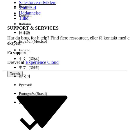
Salesforce-udviklere
Français
Trailhead
Experience
Uddannelse
Deutsch
Tillid
Italiano
SUPPORT & SERVICES
日本語
Har du brug for hjælp? Find flere ressourcer, eller få kontakt med e
Ryd alle
Udført
Español (México)
ekspert.
Español
Få support
中文（简体）
Drevet af
Experience Cloud
中文（繁體）
Dansk
한국어
Русский
Português (Brasil)
Suomi
Ingen resultater