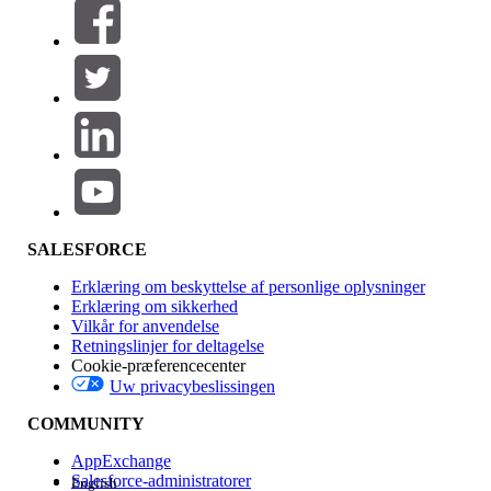
Filtre (0)
VÆLG FILTRE
Tilføj
Produktområde
Funktionspåvirkning
SALESFORCE
Erklæring om beskyttelse af personlige oplysninger
Erklæring om sikkerhed
Vilkår for anvendelse
Retningslinjer for deltagelse
Cookie-præferencecenter
Uw privacybeslissingen
Version
COMMUNITY
AppExchange
Salesforce-administratorer
English