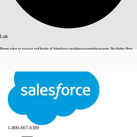
Søg
Luk
Denne tekst er oversat ved hjælp af Salesforce-maskinoversættelsessystem. Du finder flere
Skift til engelsk
Ikke nu
detaljer
her
.
Luk
Luk
1-800-667-6389