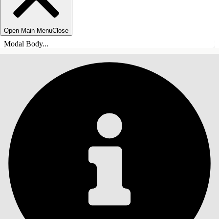
Open Main Menu
Close
Modal Body...
INDHOLD
Søg
Vis indholdsfortegnelse
Indhold