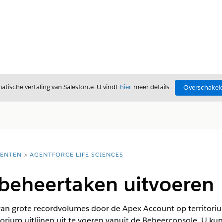
tische vertaling van Salesforce. U vindt
hier
meer details.
Overschakele
ENTEN
AGENTFORCE LIFE SCIENCES
mbeheertaken uitvoeren
an grote recordvolumes door de Apex Account op territorium 
itorium uitlijnen uit te voeren vanuit de Beheerconsole. U k