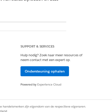
 Customer Engagement Add-on-licentie
SUPPORT & SERVICES
Hulp nodig? Zoek naar meer resources of
neem contact met een expert op.
 beheerder Life Sciences
at de vereiste toewijzings- of
Ondersteuning ophalen
erritoriumtoewijzingen van de
 brick met territorium de records
Powered by
Experience Cloud
erritory en BrickToTerritory.
dat het veld IsActive van de
rse handelsmerken zijn eigendom van de respectieve eigenaren.
rland