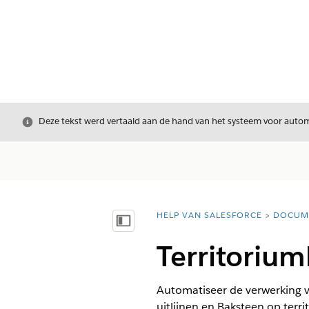
Sluiten
Deze tekst werd vertaald aan de hand van het systeem voor automa
HELP VAN SALESFORCE
DOCUM
U bent hier:
Inhoudsopgave weergeven
Territoriu
Automatiseer de verwerking v
uitlijnen en Baksteen op terr