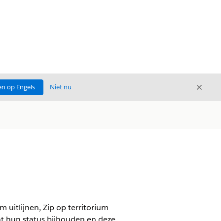
Sluite
n op Engels
Niet nu
Sluiten
uitlijnen, Zip op territorium
unt hun status bijhouden en deze