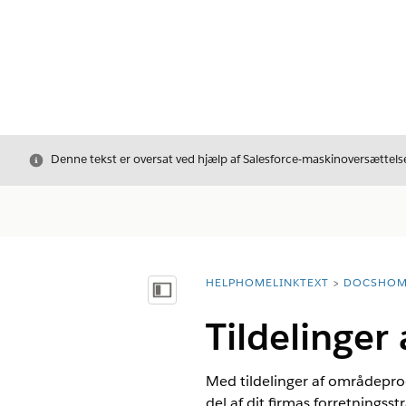
Luk
Denne tekst er oversat ved hjælp af Salesforce-maskinoversættelse
HELPHOMELINKTEXT
DOCSHOM
breadcrumbDescription
Vis indholdsfortegnelse
Tildelinge
Med tildelinger af områdepro
del af dit firmas forretnings