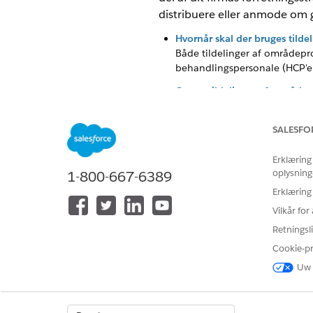
distribuere eller anmode om go
Hvornår skal der bruges ti
Både tildelinger af områdep
behandlingspersonale (HCP'er)
Opsæt tildelinger af områd
Tildel eksempelprodukter til 
sælgere har adgang til til pr
SALESFO
Erklæring
oplysning
1-800-667-6389
LØSTE DENNE ARTIKEL DIT PRO
Erklæring
Giv os besked, så vi kan forbedre
Vilkår fo
Retningsli
Cookie-p
Uw 