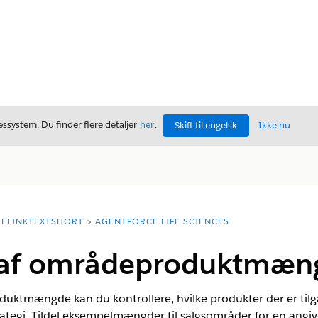
ssystem. Du finder flere detaljer
her
.
Skift til engelsk
Ikke nu
ELINKTEXTSHORT
AGENTFORCE LIFE SCIENCES
r af områdeproduktmæn
duktmængde kan du kontrollere, hvilke produkter der er til
strategi. Tildel eksempelmængder til salgsområder for en angi