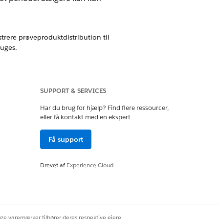
ere prøveproduktdistribution til
ruges.
 at kontrollere de produkter, som
SUPPORT & SERVICES
Har du brug for hjælp? Find flere ressourcer,
eller få kontakt med en ekspert.
Ja
Nej
Få support
Drevet af
Experience Cloud
ige varemærker tilhører deres respektive ejere.