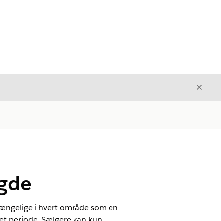
Luk
Luk
gde
gængelige i hvert område som en
vet periode. Sælgere kan kun