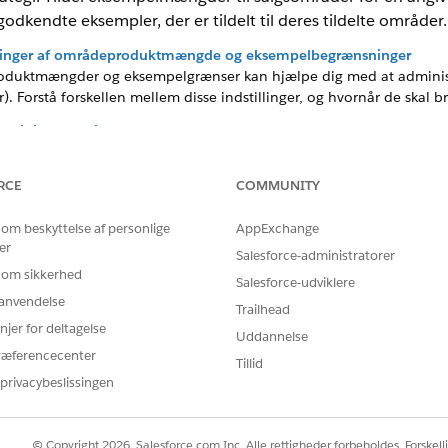
dkendte eksempler, der er tildelt til deres tildelte områder.
ldelinger af områdeproduktmængde og eksempelbegrænsninger
roduktmængder og eksempelgrænser kan hjælpe dig med at administr
. Forstå forskellen mellem disse indstillinger, og hvornår de skal b
eproduktmængde
et specifikt område over en angivet periode. Brug denne funktion til
øveudtagning til behandlingspersonale (HCP'er).
RCE
COMMUNITY
 om beskyttelse af personlige
AppExchange
er
Salesforce-administratorer
BLEM?
 om sikkerhed
Salesforce-udviklere
 os!
r anvendelse
Trailhead
njer for deltagelse
Uddannelse
ræferencecenter
Tillid
privacybeslissingen
© Copyright 2026, Salesforce.com Inc. Alle rettigheder forbeholdes. Forskell