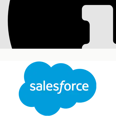
Einrichten von Pro
Regionen
Weisen Sie Beispielprodukte über einen angegebe
die Produkte zu steuern, auf die Vertriebsmitarbe
Erforderliche Editionen
Verfügbarkeit: Lightning Experience
Verfügbarkeit:
Enterprise
und
Unlimited
Edition m
Kundenengagement" und dem verwalteten Paket "
Erfo
Erstellen, Bearbeiten und Löschen von Kundene
Daten in Life Sciences:
Bevor Sie Mengen zuteilen können: