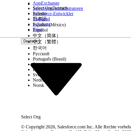
"Direkt an Ärzte" gelten nur für Regionsprodukt-M
AppExchange
Select Org
Deutsch
Erzwingen von Mengenobergrenzen sicher, dass für
Salesforce-Administratoren
Italiano
Salesforce-Entwickler
vorhanden ist.
Trailhead
日本語
Schulung
Español (México)
Es wird empfohlen, Berichte und Dashboards einz
Trust
Español
Diskrepanzen zu identifizieren.
中文（简体）
Deutsch
中文（繁體）
한국어
Русский
KONNTEN SIE IHR PROBLEM MITHILFE DIESES ARTIKEL
Português (Brasil)
Geben Sie uns Feedback, damit wir uns verbessern könn
Suomi
Dansk
Svenska
Nederlands
Norsk
Select Org
© Copyright 2026, Salesforce.com Inc. Alle Rechte vorbeh