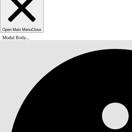
Open Main Menu
Close
Modal Body...
Sie befinden sich hier:
Salesforce-Hilfe
Dokumente
Agentforce Life Sciences