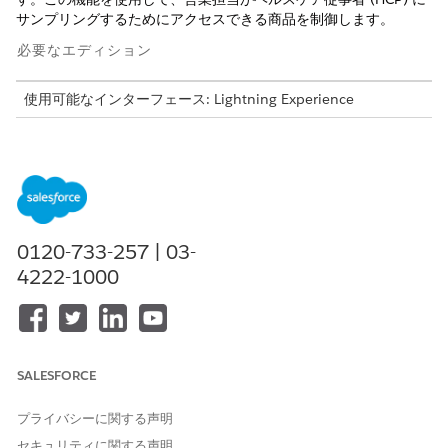
サンプリングするためにアクセスできる商品を制御します。
必要なエディション
使用可能なインターフェース: Lightning Experience
使用可能なエディション: Life Sciences Cloud、Life Sciences
Cloud for Customer Engagementアドオン ライセンス、Life
Sciences Customer Engagement管理パッケージが付属する
Enterprise
Editionおよび
Unlimited
Edition。
必要なユーザー権限
0120-733-257 | 03-
4222-1000
Life Sciences Customer
「ライフサイエンス商業管理
Engagement データを作成、
者」権限セット
編集、削除する
数量を割り当てる前に、次の手順を実行します。
SALESFORCE
期間オブジェクトで割り当ての日付範囲を定義します。
テリトリーと商品を作成します。
プライバシーに関する声明
商品テリトリーアライメントを設定して、商品をテリトリーに
セキュリティに関する声明