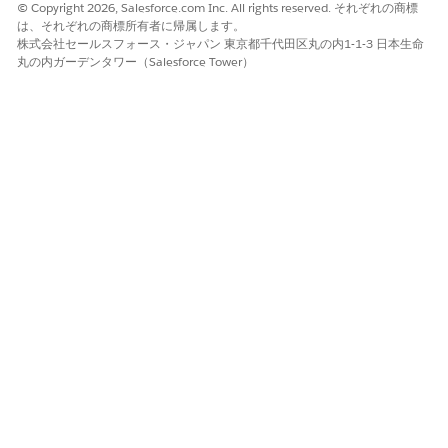
© Copyright 2026, Salesforce.com Inc. All rights reserved. それぞれの商標
Max Disbursement Limit Quantity
(最大支払制限数量):
は、それぞれの商標所有者に帰属します。
営業担当が特定の訪問で支払うことができる最大金額。
株式会社セールスフォース・ジャパン 東京都千代田区丸の内1-1-3 日本生命
丸の内ガーデンタワー（Salesforce Tower）
変更内容を保存します。
フィールド営業担当者が訪問を申請または署名すると、
Salesforce はテリトリー商品数量割り当てレコードを更新しま
す。デビット数量には、HCP に支払われた金額または納入された
金額が表示され、Salesforce は支払を反映するために残りの数量
を計算します。医師への直接配送の検証とデビット処理は、[配送]
割り当て種別のテリトリー商品数量割り当てレコードにのみ適用
されます。数量制限を適用するには、商品、テリトリー、期間ご
とに配送割り当てを作成します。
割り当てを監視し、使用状況を追跡し、不一致を特定するには、
レポートとダッシュボードを設定することをお勧めします。
この記事で問題は解決されましたか?
ご意見をお待ちしております。
はい
いいえ