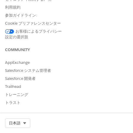
割り当てる方法を制御し、適切なユーザーアクセス権を付与し
ます。
利用規約
参加ガイドライン:
アプリケーションランチャーで、[
テリトリー商品数量割り当
て
] を見つけて選択し、[
新規] を
クリックします。
Cookie プリファレンスセンター
この数量割り当てを適用する商品とテリトリーを選択します。
お客様によるプライバシー
サンプルを管理する階層の最下位の関連レベルで割り当てを定
設定の選択肢
義します。
この商品とテリトリーの数量割り当てを適用する期間を選択ま
COMMUNITY
たは作成します。
営業担当が商品の支払方法を決定するには、割り当て種別を選
AppExchange
択します。
Salesforce システム管理者
訪問中にサンプルを HCP に配布するには、[
ドロップ] を
Salesforce 開発者
選択します。
サンプルを HCP に直接配送するには、[
Ship] を
選択しま
Trailhead
す。
トレーニング
適用する数量を定義します。
トラスト
割り当て済み数量
: 選択した期間のテリトリーに割り当て
られたサンプル製品の量。
調整数量
: 割り当て済み数量を調整する金額。
Select Org
日本語
注文済み数量
: テリトリーで注文され、配布可能な合計金
額。