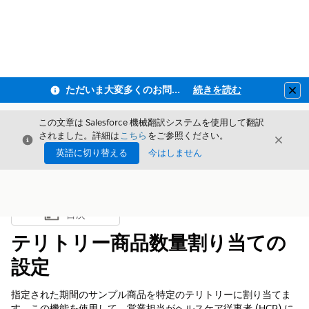
ただいま大変多くのお問い合わせをいただいており、ご連絡までにお時間を頂戴しております
続きを読む
Clo
この文章は Salesforce 機械翻訳システムを使用して翻訳
されました。詳細は
こちら
をご参照ください。
閉じる
閉じ
閉じる
英語に切り替える
今はしません
目次
目次を表示
テリトリー商品数量割り当ての
設定
指定された期間のサンプル商品を特定のテリトリーに割り当てま
す。この機能を使用して、営業担当がヘルスケア従事者 (HCP) に