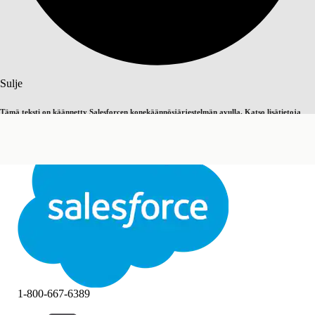
Haku
Sulje
Tämä teksti on käännetty Salesforcen konekäännösjärjestelmän avulla. Katso lisätietoja
Vaihda englantiin
Ei nyt
täältä
.
Sulje
Sulje
1-800-667-6389