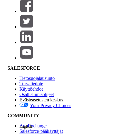
Suodattimet (0)
VALITSE SUODATTIMET
Lisää
Tuotealue
Ominaisuuden vaikutus
SALESFORCE
Tietosuojalausunto
Turvatiedote
Käyttöehdot
Osallistumisohjeet
Evästeasetusten keskus
Your Privacy Choices
Edition
COMMUNITY
AppExchange
English
Salesforce-pääkäyttäjät