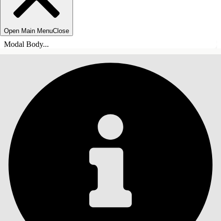
Open Main Menu
Close
Modal Body...
SISÄLLYSLUETTELO
Haku
Näytä sisällysluettelo
Sisällysluettelo