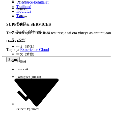
Français
Salesforce-kehittäjät
Trailhead
Deutsch
Kokemus
Koulutus
Trust
Italiano
日本語
SUPPORT & SERVICES
Español (México)
Tarvitsetko apua? Hae lisää resursseja tai ota yhteys asiantuntijaan.
Tyhjennä kaikki
Valmis
Español
Hanki tukea
中文（简体）
Tarjoaja
Experience Cloud
中文（繁體）
Suomi
한국어
Русский
Português (Brasil)
Select Org
Suomi
Ei tuloksia