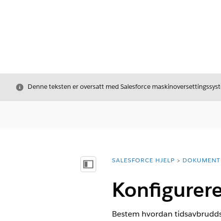
Avslutt
Denne teksten er oversatt med Salesforce maskinoversettingssyste
SALESFORCE HJELP
DOKUMENT
Du er her:
Vis innholdsfortegnelse
Konfigurere
Bestem hvordan tidsavbrudds