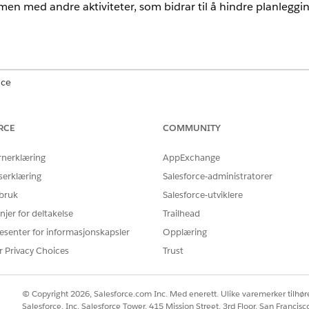
n med andre aktiviteter, som bidrar til å hindre planlegging
nce
mited
Edition med Life Sciences Cloud, Life Sciences Cloud for Cus
 Sciences Customer Engagement.
RCE
COMMUNITY
NØDVENDIGE BRUKERTILLATELSER
rnerklæring
AppExchange
ger for fravær:
Tillatelsessettet Life Scien
serklæring
Salesforce-administratorer
 bruk
Salesforce-utviklere
nsoll
fra Appstarter.
njer for deltakelse
Trailhead
deretter
Tid fra områderegler
.
esenter for informasjonskapsler
Opplæring
ktiv, håndheves standardvalideringer uten regelbasert konfigurasjon. 
r Privacy Choices
Trust
der besøk, utenfor åpningstider og på fridager.
e Tidsavbrudd-reglene for. Velg
Standard
for å bruke reglene på alle
 parameterne for.
© Copyright 2026, Salesforce.com Inc. Med enerett. Ulike varemerker tilhøre
l for å oppdatere parameterne.
Salesforce, Inc. Salesforce Tower, 415 Mission Street, 3rd Floor, San Francis