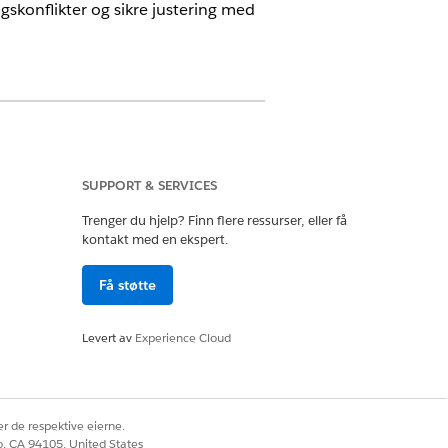
skonflikter og sikre justering med
tomer Engagement-tilleggslisensen og
SUPPORT & SERVICES
Trenger du hjelp? Finn flere ressurser, eller få
kontakt med en ekspert.
ces Commercial Admin
Få støtte
Levert av
Experience Cloud
I dette tilfellet er ikke tidsavvikende
 profilene i organisasjonen.
r de respektive eierne.
co, CA 94105, United States