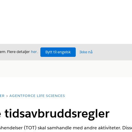
m. Flere detaljer
her
.
Bytt til engelsk
Ikke nå
ER
AGENTFORCE LIFE SCIENCES
 tidsavbruddsregler
hendelser (TOT) skal samhandle med andre aktiviteter. Di