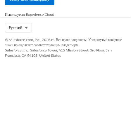
по умолчанию применяется к типу TOT для события.
Сохраните внесенные изменения.
Используется
Experience Cloud
Select Org
Русский
ЭТА СТАТЬЯ РЕШИЛА ВАШУ ПРОБЛЕМУ?
© salesforce.com, inc., 2026 гг. Все права защищены. Упомянутые товарные
Оставьте свой отзыв, чтобы мы могли стать лучше!
знаки принадлежат соответствующим владельцам.
Salesforce, Inc. Salesforce Tower, 415 Mission Street, 3rd Floor, San
Да
Нет
Francisco, CA 94105, United States