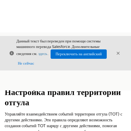
Данный текст был переведен при помощи системы
машинного перевода Salesforce. Дополнительные
Закрыть
Закры
сведения см.
здесь
.
Переключить на английский
Закрыт
Не сейчас
Содержание
Показать содержание
Настройка правил территории
отгула
Управляйте взаимодействием событий территории отгула (TOT) с
другими действиями. Эти правила определяют возможность
создания событий TOT наряду с другими действиями, помогая