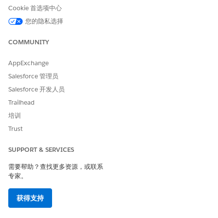
Cookie 首选项中心
要创建新规则及其参数，选择
新建规则
，然后为其输入名
称。
您的隐私选择
选择默认规则的参数。
COMMUNITY
默认规则确定是否可在事件期间创建休假条目。它适用于所有关
联的 TOT 类型
AppExchange
要覆盖特定 TOT 类型的默认规则，请更新相应行中事件的值。
如果不选择值，默认规则会应用到事件的 TOT 类型。
Salesforce 管理员
保存更改。
Salesforce 开发人员
Trailhead
培训
本文章是否解决您的问题？
Trust
请与我们共享您的想法，以便我们进行改进！
SUPPORT & SERVICES
是
否
需要帮助？查找更多资源，或联系
专家。
获得支持