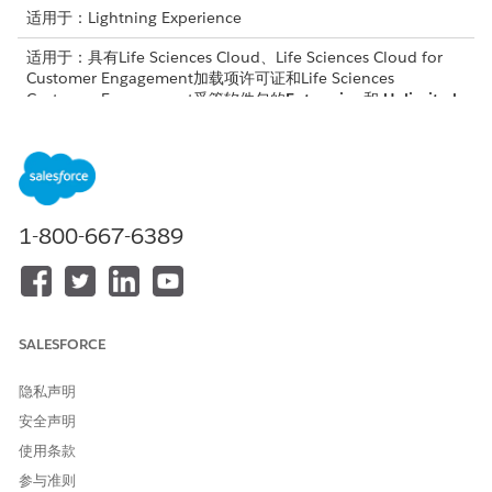
适用于：Lightning Experience
适用于：具有Life Sciences Cloud、Life Sciences Cloud for
Customer Engagement加载项许可证和Life Sciences
Customer Engagement受管软件包的
Enterprise
和
Unlimited
Edition。
所需用户权限
管理区域外时间设置：
生命科学商业管理员权限集
1-800-667-6389
从应用程序启动程序中，查找并选择
管理员控制台
。
选择
休假区域
，然后选择
休假区域规则
。
打开休假区域规则。
当此设置处于非活动状态时，将强制执行标准验证，而无需基于
SALESFORCE
规则的配置。在这种情况下，在走访、非工作时间和假期期间，
不允许使用“休息区域”条目。
隐私声明
选择要应用休假区域规则的简档。要将规则应用于组织中的所有
简档，请选择
默认
。
安全声明
选择要为其设置参数的规则。
使用条款
选择现有规则以更新其参数。
参与准则
选择
默认
以设置默认规则参数。