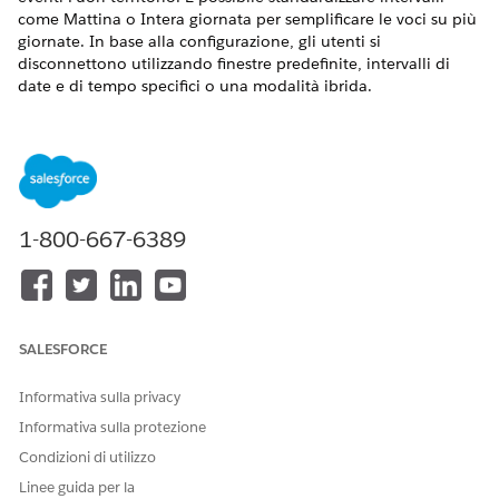
come Mattina o Intera giornata per semplificare le voci su più
giornate. In base alla configurazione, gli utenti si
disconnettono utilizzando finestre predefinite, intervalli di
date e di tempo specifici o una modalità ibrida.
VERSIONI (EDITION) RICHIESTE
Disponibile in: Lightning Experience
Disponibile in:
Enterprise
Edition e
Unlimited
Edition con
licenza aggiuntiva Life Sciences Cloud per Customer
1-800-667-6389
Engagement e pacchetto gestito Life Sciences Customer
Engagement.
AUTORIZZAZIONI UTENTE RICHIESTE
SALESFORCE
Per gestire le impostazioni
Insieme di autorizzazioni
dei periodi di assenza dal
Life Sciences Commercial
Informativa sulla privacy
territorio:
Admin
Informativa sulla protezione
Condizioni di utilizzo
Linee guida per la