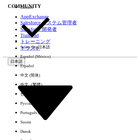
COMMUNITY
Italiano
AppExchange
Salesforce システム管理者
Salesforce 開発者
環境
Trailhead
トレーニング
Select Org
日本語
トラスト
Español (México)
日本語
Español
すべてクリア
完了
中文 (简体)
中文（繁體）
한국어
Русский
Português (Brasil)
Suomi
Dansk