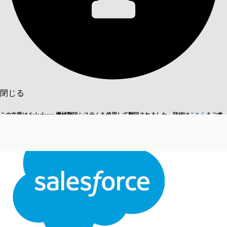
目次を表示
目次
検索
閉じる
この文章は Salesforce 機械翻訳システムを使用して翻訳されました。詳細は
こちら
をご参
英語に切り替える
今はしません
照ください。
閉じる
閉じる