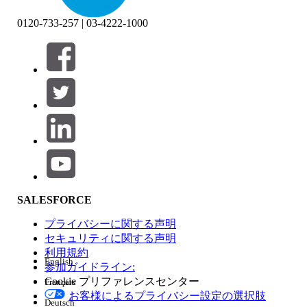
0120-733-257 | 03-4222-1000
絞り込み条件 (0)
絞り込み条件を選択
追加
製品エリア
SALESFORCE
機能の影響
プライバシーに関する声明
セキュリティに関する声明
利用規約
English
参加ガイドライン:
Cookie プリファレンスセンター
Français
エディション
お客様によるプライバシー設定の選択肢
Deutsch