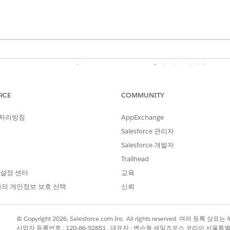
 Customer Engagement용 Life Sciences Cloud 추가 기능 라이센스, Life
Unlimited
Edition.
RCE
COMMUNITY
필요한 사용자 권한
 처리방침
AppExchange
생명 과학 상업 관리자 권한 집
Salesforce 관리자
Salesforce 개발자
형을 구성하는 경우 조직의 업무 시간 내에 슬롯 타이밍을 설정합니다. 시
Trailhead
 레코드를 만들 수 없습니다.
 설정 센터
교육
의 개인정보 보호 선택
신뢰
솔
을 찾아서 선택합니다.
시간 슬롯 간격
을 선택합니다.
 프로필을 선택합니다. 조직의 모든 프로필에 설정을 적용하려면
기본값
을
© Copyright 2026, Salesforce.com Inc. All rights reserved. 여러 등
할 수 있는 시간 입력 모드를 선택합니다.
사업자 등록번호 : 120-86-92851 , 대표자 : 벤슨웡 세일즈포스 코리아 서울특