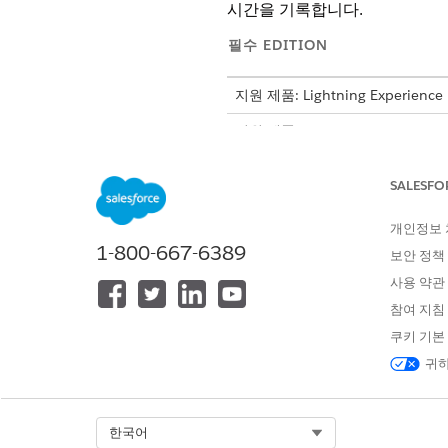
시간을 기록합니다.
필수 EDITION
지원 제품: Lightning Experience
지원 제품: Life Sciences Cloud,
형 패키지가 포함된
Enterprise
및
SALESFO
개인정보
영역 외 시간 설정 관리:
1-800-667-6389
보안 정책
사용 약관
평일 이외의 슬롯 유
노트
참여 지침
인 경우 시간 초과 영역
쿠키 기본
귀하
앱 시작 관리자에서
관리자 콘
시간 제외 영역
을 선택한 다음,
시간 슬롯 간격 설정을 적용할
Select Org
한국어
사용자가 가동 중지 시간을 기록