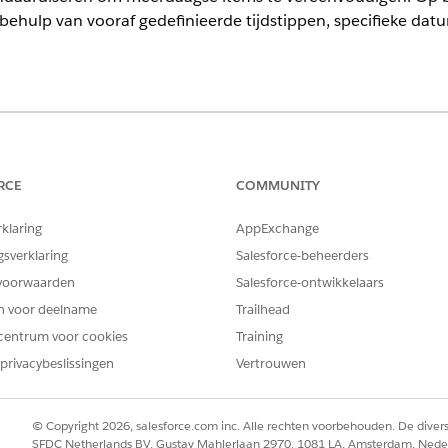
 behulp van vooraf gedefinieerde tijdstippen, specifieke dat
ience
limited
Edition met Life Sciences Cloud, Life Sciences Cloud voor
ciences Customer Engagement.
RCE
COMMUNITY
rklaring
AppExchange
BENODIGDE GEBRUIKERSMACHTIGINGEN
gsverklaring
Salesforce-beheerders
:
Machtigingenset Commercieel
voorwaarden
Salesforce-ontwikkelaars
en voor deelname
Trailhead
ander type tijdstip configureert dan Hele dag, stelt u de tijdstipp
centrum voor cookies
Training
en records buiten territorium maken met begin- en eindtijden buit
privacybeslissingen
Vertrouwen
Appstarter
Admin Console
.
ium
en selecteer vervolgens
Tijdsbestekintervallen
.
© Copyright 2026, salesforce.com inc. Alle rechten voorbehouden. De dive
u de instellingen voor Tijdsbestekinterval wilt toepassen. Selecteer
SFDC Netherlands BV, Gustav Mahlerlaan 2970, 1081 LA, Amsterdam, Nede