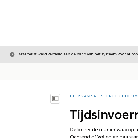
Sluiten
Deze tekst werd vertaald aan de hand van het systeem voor automa
HELP VAN SALESFORCE
DOCUM
U bent hier:
Inhoudsopgave weergeven
Tijdsinvoer
Definieer de manier waarop uw
Ochtend of Volledige dag sta