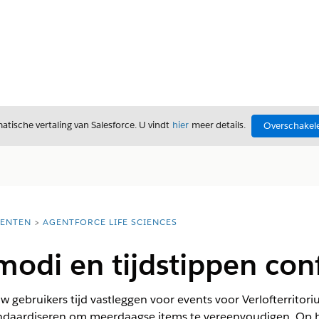
tische vertaling van Salesforce. U vindt
hier
meer details.
Overschakele
ENTEN
AGENTFORCE LIFE SCIENCES
modi en tijdstippen con
 gebruikers tijd vastleggen voor events voor Verlofterritoriu
ndaardiseren om meerdaagse items te vereenvoudigen. Op b