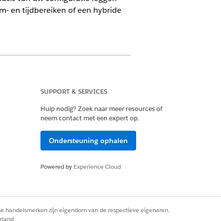
um- en tijdbereiken of een hybride
 Customer Engagement Add-on-licentie
SUPPORT & SERVICES
Hulp nodig? Zoek naar meer resources of
neem contact met een expert op.
 beheerder Life Sciences
Ondersteuning ophalen
en in binnen de kantooruren van uw
Powered by
Experience Cloud
en de kantooruren van uw organisatie.
rse handelsmerken zijn eigendom van de respectieve eigenaren.
 voor het toepassen van de instellingen
rland