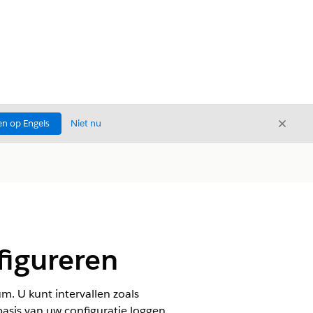
Sluite
n op Engels
Niet nu
Sluiten
figureren
m. U kunt intervallen zoals
asis van uw configuratie loggen