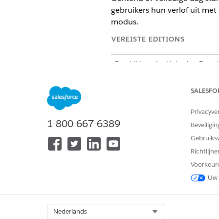
gebruikers hun verlof uit met
modus.
VEREISTE EDITIONS
Beschikbaar in: Lightning Exper
Beschikbaar in:
Enterprise
en
Un
en het beheerde pakket Life S
SALESFO
Privacyve
1-800-667-6389
Beveiligin
Instellingen voor verlof beheren
Gebruiks
Richtlijn
Als u een 
OPMERKING
Voorkeur
organisatie. U kunt ge
Uw 
Zoek en selecteer vanuit de 
Selecteer
Tijd buiten territor
Select Org
Nederlands
Selecteer het profiel waarop 