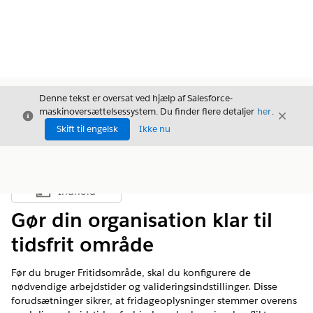
Denne tekst er oversat ved hjælp af Salesforce-
maskinoversættelsessystem. Du finder flere detaljer
her
.
Luk
Luk
Luk
Skift til engelsk
Ikke nu
Indhold
Vis indholdsfortegnelse
Gør din organisation klar til
tidsfrit område
Før du bruger Fritidsområde, skal du konfigurere de
nødvendige arbejdstider og valideringsindstillinger. Disse
forudsætninger sikrer, at fridageoplysninger stemmer overens