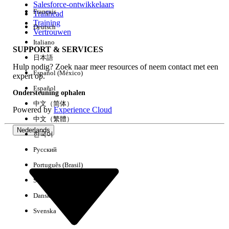
Salesforce-ontwikkelaars
Français
Trailhead
Ervaring
Training
Deutsch
Vertrouwen
Italiano
SUPPORT & SERVICES
日本語
Hulp nodig? Zoek naar meer resources of neem contact met een
Alles wissen
Gereed
Español (México)
expert op.
Español
Ondersteuning ophalen
中文（简体）
Powered by
Experience Cloud
中文（繁體）
Nederlands
한국어
Русский
Português (Brasil)
Suomi
Dansk
Svenska
Geen resultaten