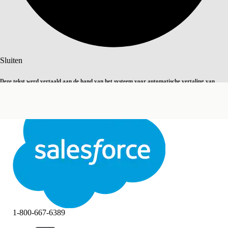
Zoeken
Sluiten
Deze tekst werd vertaald aan de hand van het systeem voor automatische vertaling van
Overschakelen op Engels
Niet nu
Salesforce. U vindt
hier
meer details.
Sluiten
Sluiten
1-800-667-6389