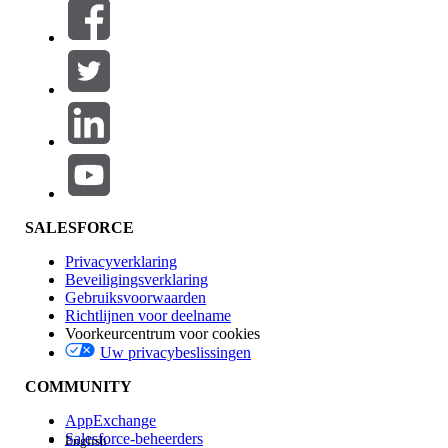
Filters (0)
FILTERS SELECTEREN
Productgebied
Toevoegen
Invloed op functies
SALESFORCE
Privacyverklaring
Beveiligingsverklaring
Gebruiksvoorwaarden
Richtlijnen voor deelname
Voorkeurcentrum voor cookies
Uw privacybeslissingen
Edition
COMMUNITY
AppExchange
Salesforce-beheerders
English