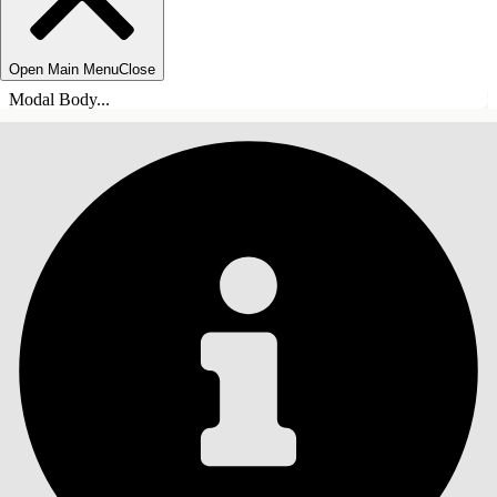
Open Main Menu
Close
Modal Body...
INHOUDSOPGAVE
Zoeken
Inhoudsopgave
weergeven
Inhoudsopgave