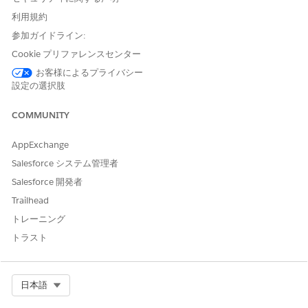
ユーザーが休暇テリトリーの行動の時間を記録する方法を定義
利用規約
します。[朝] や [全日] などの間隔を標準化して、複数日のエ
参加ガイドライン:
ントリを簡略化できます。設定に応じて、ユーザーは定義済み
Cookie プリファレンスセンター
の時間枠、特定の日時範囲、またはハイブリッドモードを使用
して休暇をログオフします。
お客様によるプライバシー
設定の選択肢
休暇テリトリールールの設定
休暇テリトリー (TOT) イベントが他の活動とどのようにやり
COMMUNITY
とりするかを制御します。これらのルールにより、TOT イベ
ントを他の活動と一緒に作成できるかどうかが決まり、スケジ
AppExchange
ュールの競合を回避し、組織のポリシーに合わせることができ
Salesforce システム管理者
ます。
Salesforce 開発者
活動計画の稼働日数の計算の設定
Trailhead
営業時間、休日、および休暇テリトリー (TOT) イベントに基
づいて活動計画の作業日数を計算する方法を定義します。これ
トレーニング
らの組織レベルの設定では、TOT 種別を稼働日の計算に使用
トラスト
する方法を定義し、稼働日の再計算に使用される一括処理ジョ
ブにこの種別を含めるようにします。
Select Org
日本語