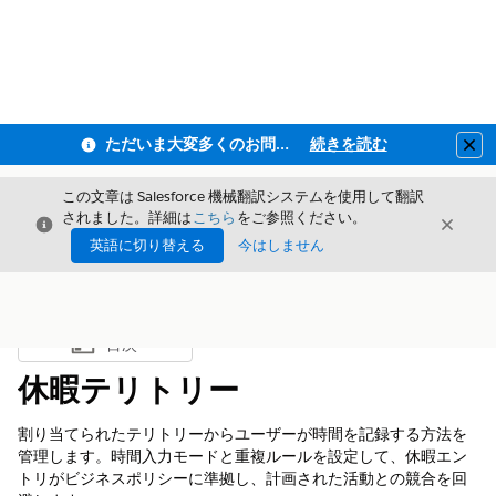
ただいま大変多くのお問い合わせをいただいており、ご連絡までにお時間を頂戴しております
続きを読む
Clo
この文章は Salesforce 機械翻訳システムを使用して翻訳
されました。詳細は
こちら
をご参照ください。
閉じる
閉じ
閉じる
英語に切り替える
今はしません
目次
目次を表示
休暇テリトリー
割り当てられたテリトリーからユーザーが時間を記録する方法を
管理します。時間入力モードと重複ルールを設定して、休暇エン
トリがビジネスポリシーに準拠し、計画された活動との競合を回