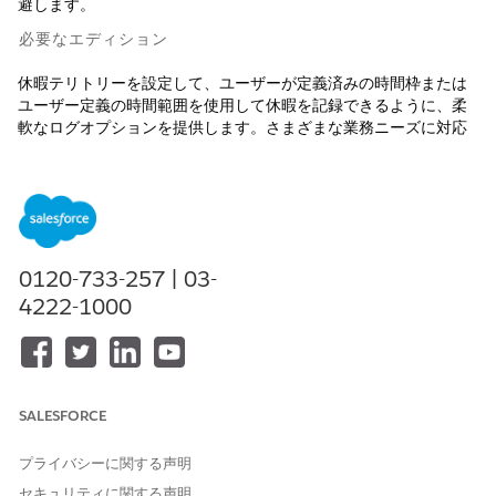
避します。
必要なエディション
休暇テリトリーを設定して、ユーザーが定義済みの時間枠または
ユーザー定義の時間範囲を使用して休暇を記録できるように、柔
軟なログオプションを提供します。さまざまな業務ニーズに対応
しながら、一貫した動作を適用するための入力規則と稼働日の設
定を定義します。
使用可能なインターフェース: Lightning Experience
使用可能なエディション: Life Sciences Cloud、Life Sciences
0120-733-257 | 03-
Cloud for Customer Engagementアドオン ライセンス、Life
Sciences Customer Engagement管理パッケージが付属する
4222-1000
Enterprise
Editionおよび
Unlimited
Edition。
休暇テリトリーに向けた組織の準備
休暇テリトリーを使用する前に、必要な営業時間と入力規則の
設定を定義します。これらの前提条件により、休暇エントリが
SALESFORCE
勤務時間と一致し、スケジュールの競合が回避され、一貫した
スケジュール環境が維持されます。
プライバシーに関する声明
セキュリティに関する声明
時間入力モードと時間枠の設定