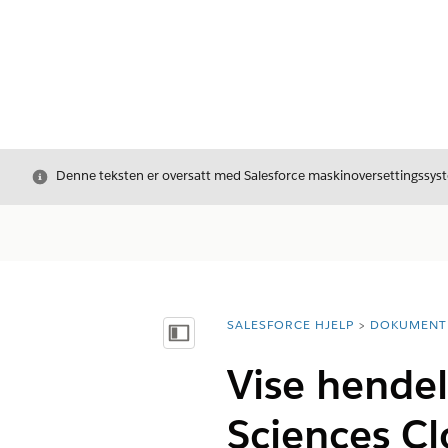
Avslutt
Denne teksten er oversatt med Salesforce maskinoversettingssyste
SALESFORCE HJELP
DOKUMENT
Du er her:
Vis innholdsfortegnelse
Vise hendel
Sciences C