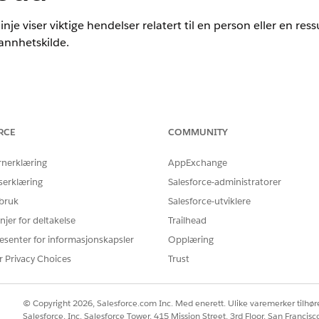
e viser viktige hendelser relatert til en person eller en ressu
sannhetskilde.
rience
RCE
COMMUNITY
nlimited
Edition
rnerklæring
AppExchange
je i Life Sciences Cloud
ata fra objekter som en sekvens av hendelser som skjer over tid. Du
serklæring
Salesforce-administratorer
ge basisobjektet (eller primærobjektet) og de relaterte objektene. D
 bruk
Salesforce-utviklere
njer for deltakelse
Trailhead
inje i Life Sciences Cloud
esenter for informasjonskapsler
Opplæring
jer som gir tilgang til informasjon om
pasienter
.
r Privacy Choices
Trust
på en postside
ences Cloud
-brugere se tidslinjen og dens data, skal du føje den til e
© Copyright 2026, Salesforce.com Inc. Med enerett. Ulike varemerker tilhøre
på Experience Cloud-nettstedet
Salesforce, Inc. Salesforce Tower, 415 Mission Street, 3rd Floor, San Francis