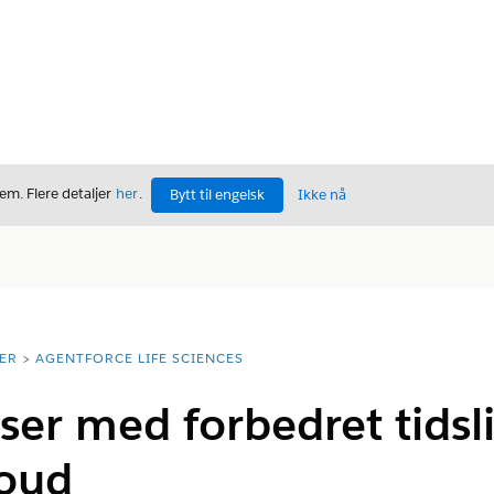
m. Flere detaljer
her
.
Bytt til engelsk
Ikke nå
ER
AGENTFORCE LIFE SCIENCES
ser med forbedret tidslin
loud