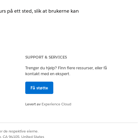
rs på ett sted, slik at brukerne kan
SUPPORT & SERVICES
Trenger du hjelp? Finn flere ressurser, eller få
kontakt med en ekspert.
 bestemmer hvilken informasjon som skal
u kan bruke standardobjekter eller
Få støtte
Levert av
Experience Cloud
n Lightning-registreringsside.
r de respektive eierne.
co, CA 94105, United States