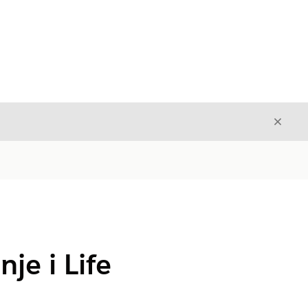
Avslut
Avslutt
je i Life