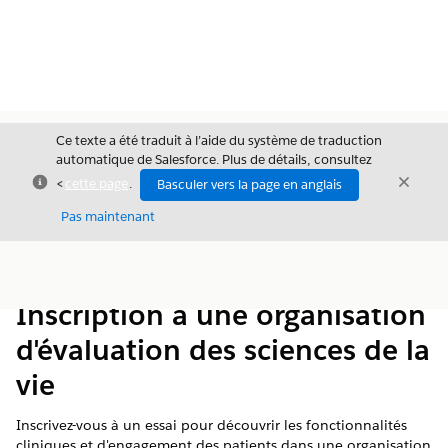
Ce texte a été traduit à l’aide du système de traduction
automatique de Salesforce. Plus de détails, consultez
Fermer
Ferme
<
cette page
.
Basculer vers la page en anglais
Fermer
Pas maintenant
Table des
Afficher la table des matières
matières
Inscription à une organisation
d'évaluation des sciences de la
vie
Inscrivez-vous à un essai pour découvrir les fonctionnalités
cliniques et d'engagement des patients dans une organisation