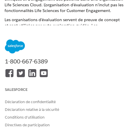
Life Sciences Cloud. L'organisation d'évaluation n'inclut pas les
fonctionnalités Life Sciences for Customer Engagement.
Les organisations d'évaluation servent de preuve de concept
et sont utilisées par auto-exploration guidée. Les
organisations d'évaluation expirent sous 30 jours.
Accédez à l'une des pages d'inscription de l'organisation
d'évaluation :
Organisation d'apprentissage
Cette organisation inclut des exemples de données
1-800-667-6389
enrichis et permet de visualiser toutes les
fonctionnalités cliniques et d'engagement des patients
Life Sciences Cloud en action. Utilisez ces
organisations pour observer à quoi ressemble une
activation complète pour les sciences de la vie
SALESFORCE
cliniques et l'engagement des patients.
Organisation de base
Déclaration de confidentialité
Cette organisation non configurée est un page
Déclaration relative à la sécurité
blanche qui inclut uniquement les licences et les
Conditions d’utilisation
autorisations nécessaires. Utilisez cette organisation en
tant que preuve de concept de projets ou pour des
Directives de participation