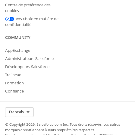
tests généraux.
Centre de préférence des
cookies
Saisissez vos coordonnées.
Lisez et acceptez le contrat de service.
Vos choix en matière de
confidentialité
Cliquez sur
Démarrer mon évaluation gratuite
.
Recherchez un e-mail avec vos identifiants de connexion.
COMMUNITY
AppExchange
Administrateurs Salesforce
CET ARTICLE A-T-IL RÉSOLU VOTRE PROBLÈME ?
Développeurs Salesforce
Dites-nous ce que nous pouvons améliorer !
Trailhead
Oui
Non
Formation
Confiance
Select Org
Français
© Copyright 2026, Salesforce.com Inc. Tous droits réservés. Les autres
marques appartiennent à leurs propriétaires respectifs.