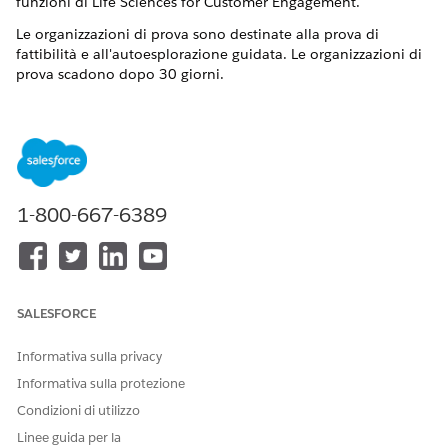
funzioni di Life Sciences for Customer Engagement.
Le organizzazioni di prova sono destinate alla prova di
fattibilità e all'autoesplorazione guidata. Le organizzazioni di
prova scadono dopo 30 giorni.
Accedere a una delle pagine di registrazione
dell'organizzazione di prova:
Organizzazione di apprendimento
Questa organizzazione include dati di esempio
completi e consente di visualizzare tutte le funzioni di
Life Sciences Cloud Clinical and Patient Engagement in
1-800-667-6389
azione. Utilizzare queste organizzazioni per vedere
come si presenta un'abilitazione completa per Life
Sciences Clinical and Patient Engagement.
Organizzazione base
SALESFORCE
Questa organizzazione non configurata è vuota e
include solo le licenze e le autorizzazioni necessarie.
Informativa sulla privacy
Utilizzare queste organizzazioni per progetti di prova di
fattibilità o test generali.
Informativa sulla protezione
Condizioni di utilizzo
Immettere le informazioni di contatto.
Leggere e accettare il contratto di servizio.
Linee guida per la