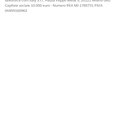
salesforce.com Italy S.r.l., Piazza Filippo Meda 5, 20121 Milano (MI)
Capitale sociale 10.000 euro - Numero REA MI-1785731 P.IVA
04959160963