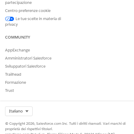
Fare clic su
Inizia la prova
.
partecipazione
Centro preferenze cookie
Cercare un messaggio email con le credenziali di accesso.
Le tue scelte in materia di
privacy
QUESTO ARTICOLO HA RISOLTO IL PROBLEMA?
COMMUNITY
Facci sapere, così possiamo migliorare!
AppExchange
Sì
No
Amministratori Salesforce
Sviluppatori Salesforce
Trailhead
Formazione
Trust
Select Org
Italiano
© Copyright 2026, Salesforce.com Inc. Tutti i diritti riservati. Vari marchi di
proprietà dei rispettivi titolari.