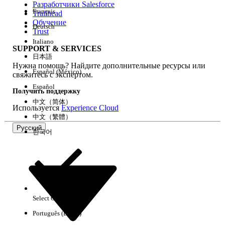
Разработчики Salesforce
Français
Trailhead
Возможности
Обучение
Deutsch
Trust
Italiano
SUPPORT & SERVICES
日本語
Нужна помощь? Найдите дополнительные ресурсы или
Очистить все
Готово
Español (México)
свяжитесь с экспертом.
Español
Получить поддержку
中文（简体）
Используется
Experience Cloud
中文（繁體）
Русский
한국어
Select Org
Русский
Português (Brasil)
Результаты отсутствуют