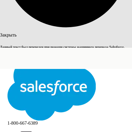
Поиск
Закрыть
Данный текст был переведен при помощи системы машинного перевода Salesforce.
Переключить на английский
Дополнительные сведения см.
здесь
.
Не сейчас
Закрыть
Закрыть
1-800-667-6389