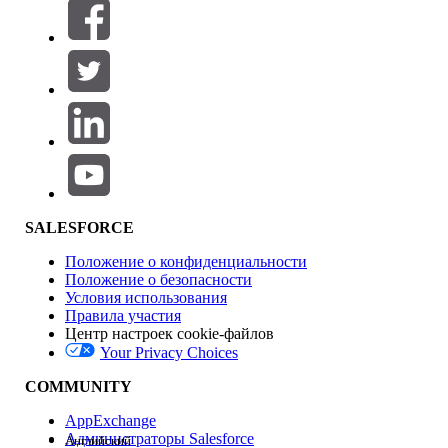
Фильтры (0)
ВЫБРАТЬ ФИЛЬТРЫ
Добавить
Область продуктов
Влияние на функции
SALESFORCE
Положение о конфиденциальности
Положение о безопасности
Условия использования
Правила участия
Центр настроек cookie-файлов
Your Privacy Choices
Версия
COMMUNITY
AppExchange
Администраторы Salesforce
Английский