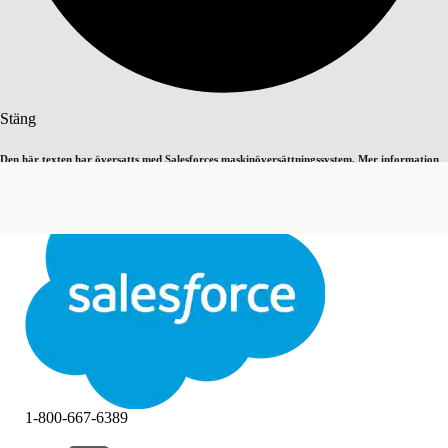
Sök
Stäng
Den här texten har översatts med Salesforces maskinöversättningssystem. Mer information
Byt till engelska
Inte nu
här
.
Stäng
Stäng
1-800-667-6389