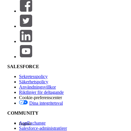
Filter (0)
VÄLJ FILTER
Lägg till
Produktområde
Funktionspåverkan
SALESFORCE
Sekretesspolicy
Säkerhetspolicy
Användningsvillkor
Riktlinjer för deltagande
Cookie-preferenscenter
Dina integritetsval
Version
COMMUNITY
AppExchange
English
Salesforce-administratörer