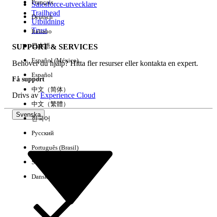
Français
Salesforce-utvecklare
Trailhead
Deutsch
Händelse
Utbildning
Trust
Italiano
日本語
SUPPORT & SERVICES
Español (México)
Behöver du hjälp? Hitta fler resurser eller kontakta en expert.
Rensa alla
Klart
Español
Få support
中文（简体）
Drivs av
Experience Cloud
中文（繁體）
Svenska
한국어
Русский
Português (Brasil)
Suomi
Dansk
Inga resultat