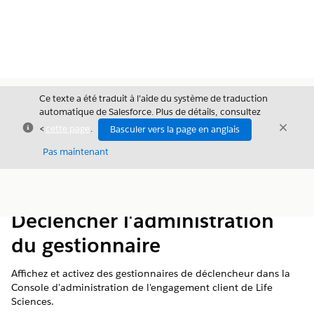
Ce texte a été traduit à l’aide du système de traduction
automatique de Salesforce. Plus de détails, consultez
Fermer
Ferme
<
cette page
.
Basculer vers la page en anglais
Fermer
Pas maintenant
Table des
Afficher la table des matières
matières
Déclencher l'administration
du gestionnaire
Affichez et activez des gestionnaires de déclencheur dans la
Console d'administration de l'engagement client de Life
Sciences.