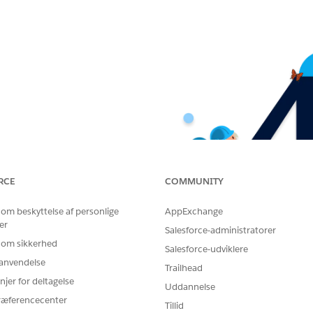
RCE
COMMUNITY
 om beskyttelse af personlige
AppExchange
er
Salesforce-administratorer
 om sikkerhed
Salesforce-udviklere
r anvendelse
Trailhead
njer for deltagelse
Uddannelse
ræferencecenter
Tillid