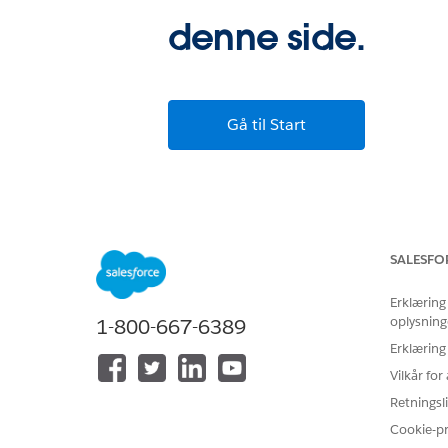
denne side.
Gå til Start
SALESFO
Erklæring
oplysning
1-800-667-6389
Erklæring
Vilkår fo
Retningsli
Cookie-p