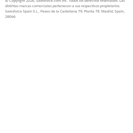
© Copyright 2026, Salesforce.com Inc. Todos los derechos reservados. Las
distintas marcas comerciales pertenecen a sus respectivos propietarios.
Salesforce Spain S.L., Paseo de la Castellana 79, Planta 7ª, Madrid, Spain,
28046