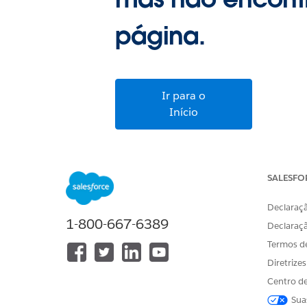
mas não encont
página.
Ir para o
Início
SALESFO
Declaraçã
1-800-667-6389
Declaraç
Termos d
Diretrize
Centro de
Sua