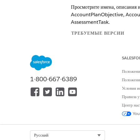
Просмотрите имена, описания и
AccountPlanObjective, Account
AssessmentTask.
ТРЕБУЕМЫЕ ВЕРСИИ
Доступно в версиях: Lightning E
SALESFO
Доступно в версиях:
Enterprise
a
Engagement и управляемым паке
Положени
1-800-667-6389
Можно также просмотреть средс
Положение
Условия и
Организация
Правила у
Центр нас
Просмотрите имена, описания и
You
ИМЯ ТРИГГЕРА
NewAccountSampleLimitInitHa
Select Org
Русский