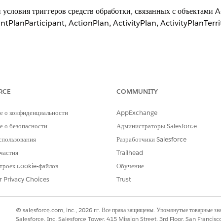
 условия триггеров средств обработки, связанных с объектами
PlanParticipant, ActionPlan, ActivityPlan, ActivityPlanTerrit
xperience
RCE
COMMUNITY
nd
Unlimited
Edition с дополнительной лицензией Life Sciences Clou
том Life Sciences Customer Engagement.
е о конфиденциальности
AppExchange
тва обработки триггеров, применимые ко всем объектам.
 о безопасности
Администраторы Salesforce
спользования
Разработчики Salesforce
частия
Trailhead
троек cookie-файлов
Обучение
 условия триггеров средств обработки триггеров, связанных с о
r Privacy Choices
Trust
ОПИСАНИЕ
ndlerforHCO
Инициализирует организации HCO для
© salesforce.com, inc., 2026 гг. Все права защищены. Упомянутые товарные з
шаблона ограничения образца
Salesforce, Inc. Salesforce Tower, 415 Mission Street, 3rd Floor, San Francis