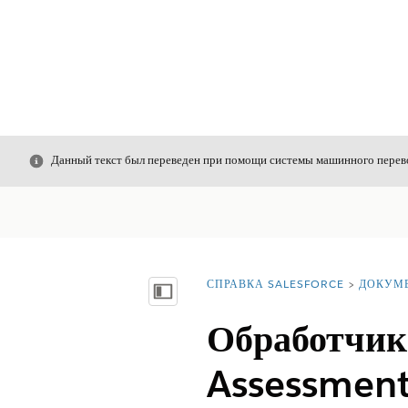
Закрыть
Данный текст был переведен при помощи системы машинного перево
СПРАВКА SALESFORCE
ДОКУМ
Вы находитесь здесь:
Показать содержание
Обработчики
Assessment