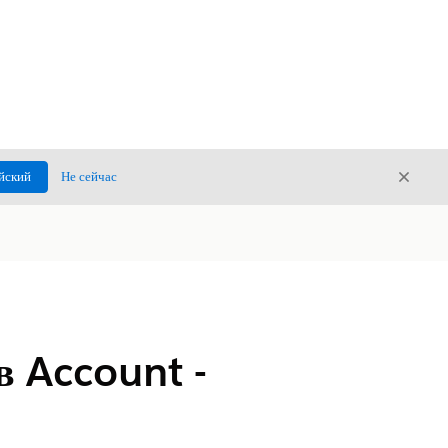
Закры
йский
Не сейчас
Закрыт
в Account -