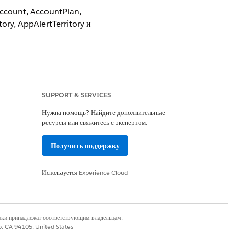
 Account, AccountPlan,
ory, AppAlertTerritory и
SUPPORT & SERVICES
d, Life Sciences Cloud for Customer
Нужна помощь? Найдите дополнительные
ресурсы или свяжитесь с экспертом.
Получить поддержку
Используется
Experience Cloud
бъектом «Организация».
УСЛОВИЕ ТРИГГЕРА
afterInsert
наки принадлежат соответствующим владельцам.
co, CA 94105, United States