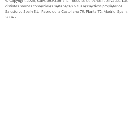
© Copyright 2026, Salesforce.com Inc. Todos los derechos reservados. Las
distintas marcas comerciales pertenecen a sus respectivos propietarios.
Salesforce Spain S.L., Paseo de la Castellana 79, Planta 7ª, Madrid, Spain,
28046