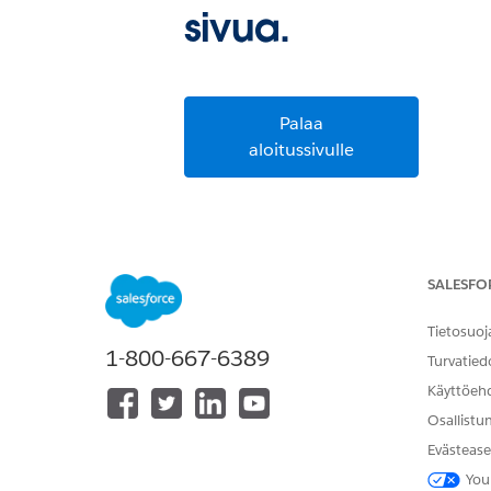
sivua.
Palaa
aloitussivulle
SALESFO
Tietosuoj
1-800-667-6389
Turvatied
Käyttöeh
Osallistu
Evästease
You