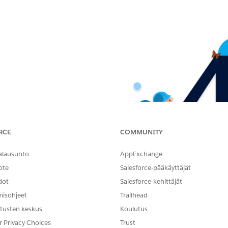
RCE
COMMUNITY
alausunto
AppExchange
ote
Salesforce-pääkäyttäjät
dot
Salesforce-kehittäjät
misohjeet
Trailhead
tusten keskus
Koulutus
r Privacy Choices
Trust