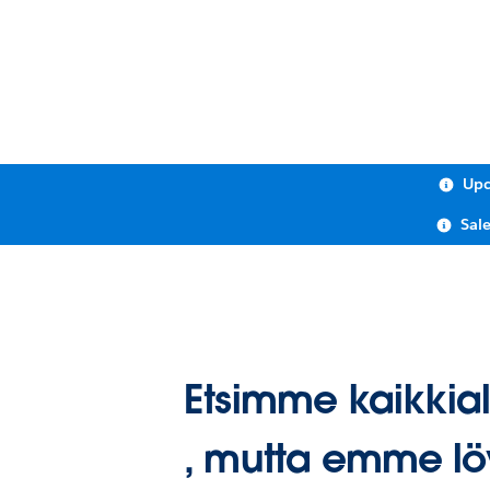
Upc
Sal
Etsimme kaikkial
, mutta emme lö